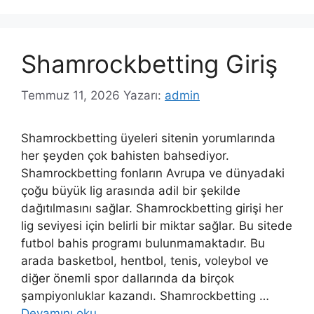
Shamrockbetting Giriş
Temmuz 11, 2026
Yazarı:
admin
Shamrockbetting üyeleri sitenin yorumlarında
her şeyden çok bahisten bahsediyor.
Shamrockbetting fonların Avrupa ve dünyadaki
çoğu büyük lig arasında adil bir şekilde
dağıtılmasını sağlar. Shamrockbetting girişi her
lig seviyesi için belirli bir miktar sağlar. Bu sitede
futbol bahis programı bulunmamaktadır. Bu
arada basketbol, hentbol, tenis, voleybol ve
diğer önemli spor dallarında da birçok
şampiyonluklar kazandı. Shamrockbetting …
Devamını oku…