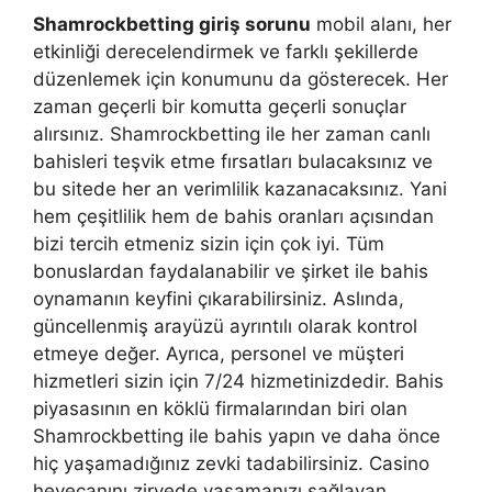
Shamrockbetting giriş sorunu
mobil alanı, her
etkinliği derecelendirmek ve farklı şekillerde
düzenlemek için konumunu da gösterecek. Her
zaman geçerli bir komutta geçerli sonuçlar
alırsınız. Shamrockbetting ile her zaman canlı
bahisleri teşvik etme fırsatları bulacaksınız ve
bu sitede her an verimlilik kazanacaksınız. Yani
hem çeşitlilik hem de bahis oranları açısından
bizi tercih etmeniz sizin için çok iyi. Tüm
bonuslardan faydalanabilir ve şirket ile bahis
oynamanın keyfini çıkarabilirsiniz. Aslında,
güncellenmiş arayüzü ayrıntılı olarak kontrol
etmeye değer. Ayrıca, personel ve müşteri
hizmetleri sizin için 7/24 hizmetinizdedir. Bahis
piyasasının en köklü firmalarından biri olan
Shamrockbetting ile bahis yapın ve daha önce
hiç yaşamadığınız zevki tadabilirsiniz. Casino
heyecanını zirvede yaşamanızı sağlayan