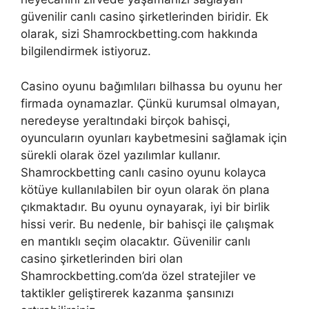
güvenilir canlı casino şirketlerinden biridir. Ek
olarak, sizi Shamrockbetting.com hakkında
bilgilendirmek istiyoruz.
Casino oyunu bağımlıları bilhassa bu oyunu her
firmada oynamazlar. Çünkü kurumsal olmayan,
neredeyse yeraltındaki birçok bahisçi,
oyuncuların oyunları kaybetmesini sağlamak için
sürekli olarak özel yazılımlar kullanır.
Shamrockbetting canlı casino oyunu kolayca
kötüye kullanılabilen bir oyun olarak ön plana
çıkmaktadır. Bu oyunu oynayarak, iyi bir birlik
hissi verir. Bu nedenle, bir bahisçi ile çalışmak
en mantıklı seçim olacaktır. Güvenilir canlı
casino şirketlerinden biri olan
Shamrockbetting.com’da özel stratejiler ve
taktikler geliştirerek kazanma şansınızı