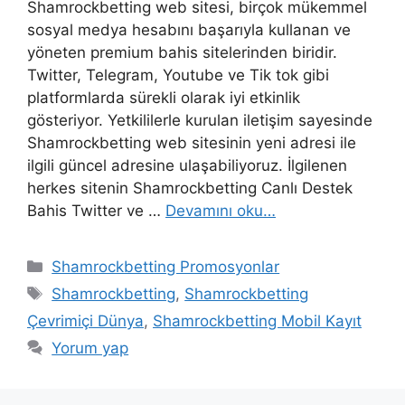
Shamrockbetting web sitesi, birçok mükemmel
sosyal medya hesabını başarıyla kullanan ve
yöneten premium bahis sitelerinden biridir.
Twitter, Telegram, Youtube ve Tik tok gibi
platformlarda sürekli olarak iyi etkinlik
gösteriyor. Yetkililerle kurulan iletişim sayesinde
Shamrockbetting web sitesinin yeni adresi ile
ilgili güncel adresine ulaşabiliyoruz. İlgilenen
herkes sitenin Shamrockbetting Canlı Destek
Bahis Twitter ve …
Devamını oku…
Kategoriler
Shamrockbetting Promosyonlar
Etiketler
Shamrockbetting
,
Shamrockbetting
Çevrimiçi Dünya
,
Shamrockbetting Mobil Kayıt
Yorum yap