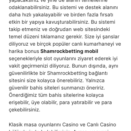
yapacaksınız ve yine de alanın temellerine
odaklanabilirsiniz. Bu sistemi ve destek alanını
daha hızlı yakalayabilir ve birden fazla fırsatı
etkin bir yapıya kavuşturabilirsiniz. Bu sistemi
takip etmeniz ve doğrudan web sitesindeki
temel düzeni tıklamanız gerekir. Size iyi şanslar
diliyoruz ve birçok popüler canlı kumarhaneyi ve
harika bonus
Shamrockbetting mobil
seçenekleriyle slot oyunlarını ziyaret ederek iyi
vakit geçirmenizi diliyoruz. Bunun dışında, aynı
güvenilirlikte bir Shamrockbetting bağlantı
sitesini size kolayca önerebiliriz. Yalnızca
güvenilir bahis siteleri sunmanızı öneririz.
Önerdiğimiz tüm bahis sitelerine kolayca
erişebilir, üye olabilir, para yatırabilir ve para
çekebilirsiniz.
Klasik masa oyunlarını Casino ve Canlı Casino