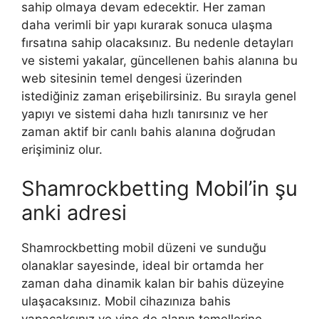
sahip olmaya devam edecektir. Her zaman
daha verimli bir yapı kurarak sonuca ulaşma
fırsatına sahip olacaksınız. Bu nedenle detayları
ve sistemi yakalar, güncellenen bahis alanına bu
web sitesinin temel dengesi üzerinden
istediğiniz zaman erişebilirsiniz. Bu sırayla genel
yapıyı ve sistemi daha hızlı tanırsınız ve her
zaman aktif bir canlı bahis alanına doğrudan
erişiminiz olur.
Shamrockbetting Mobil’in şu
anki adresi
Shamrockbetting mobil düzeni ve sunduğu
olanaklar sayesinde, ideal bir ortamda her
zaman daha dinamik kalan bir bahis düzeyine
ulaşacaksınız. Mobil cihazınıza bahis