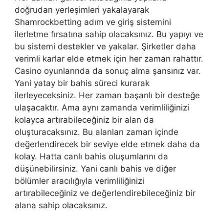
doğrudan yerleşimleri yakalayarak
Shamrockbetting adım ve giriş sistemini
ilerletme fırsatına sahip olacaksınız. Bu yapıyı ve
bu sistemi destekler ve yakalar. Şirketler daha
verimli karlar elde etmek için her zaman rahattır.
Casino oyunlarında da sonuç alma şansınız var.
Yani yatay bir bahis süreci kurarak
ilerleyeceksiniz. Her zaman başarılı bir desteğe
ulaşacaktır. Ama aynı zamanda verimliliğinizi
kolayca artırabileceğiniz bir alan da
oluşturacaksınız. Bu alanları zaman içinde
değerlendirecek bir seviye elde etmek daha da
kolay. Hatta canlı bahis oluşumlarını da
düşünebilirsiniz. Yani canlı bahis ve diğer
bölümler aracılığıyla verimliliğinizi
artırabileceğiniz ve değerlendirebileceğiniz bir
alana sahip olacaksınız.