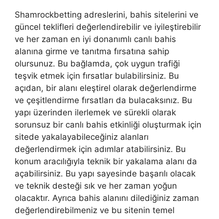
Shamrockbetting adreslerini, bahis sitelerini ve
güncel teklifleri değerlendirebilir ve iyileştirebilir
ve her zaman en iyi donanımlı canlı bahis
alanına girme ve tanıtma fırsatına sahip
olursunuz. Bu bağlamda, çok uygun trafiği
teşvik etmek için fırsatlar bulabilirsiniz. Bu
açıdan, bir alanı eleştirel olarak değerlendirme
ve çeşitlendirme fırsatları da bulacaksınız. Bu
yapı üzerinden ilerlemek ve sürekli olarak
sorunsuz bir canlı bahis etkinliği oluşturmak için
sitede yakalayabileceğiniz alanları
değerlendirmek için adımlar atabilirsiniz. Bu
konum aracılığıyla teknik bir yakalama alanı da
açabilirsiniz. Bu yapı sayesinde başarılı olacak
ve teknik desteği sık ve her zaman yoğun
olacaktır. Ayrıca bahis alanını dilediğiniz zaman
değerlendirebilmeniz ve bu sitenin temel