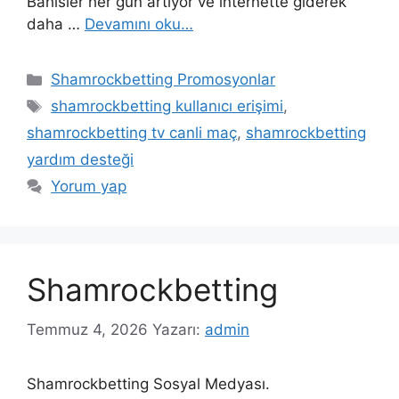
Bahisler her gün artıyor ve internette giderek
daha …
Devamını oku…
Kategoriler
Shamrockbetting Promosyonlar
Etiketler
shamrockbetting kullanıcı erişimi
,
shamrockbetting tv canli maç
,
shamrockbetting
yardım desteği
Yorum yap
Shamrockbetting
Temmuz 4, 2026
Yazarı:
admin
Shamrockbetting Sosyal Medyası.