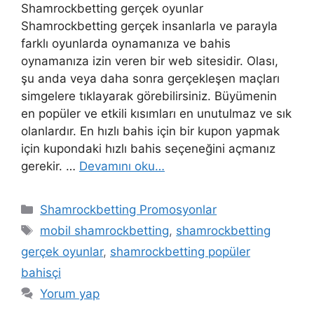
Shamrockbetting gerçek oyunlar
Shamrockbetting gerçek insanlarla ve parayla
farklı oyunlarda oynamanıza ve bahis
oynamanıza izin veren bir web sitesidir. Olası,
şu anda veya daha sonra gerçekleşen maçları
simgelere tıklayarak görebilirsiniz. Büyümenin
en popüler ve etkili kısımları en unutulmaz ve sık
olanlardır. En hızlı bahis için bir kupon yapmak
için kupondaki hızlı bahis seçeneğini açmanız
gerekir. …
Devamını oku…
Kategoriler
Shamrockbetting Promosyonlar
Etiketler
mobil shamrockbetting
,
shamrockbetting
gerçek oyunlar
,
shamrockbetting popüler
bahisçi
Yorum yap