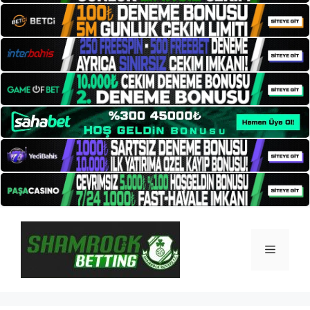
İçeriğe
atla
Menü