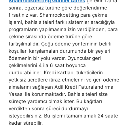
Shamrockbetting Güncel Adres
gerekir. Daha
sonra, egzersiz türüne göre değerlendirme
fırsatınız var. Shamrockbetting para çekme
işlemi, bahis siteleri farklı sistemler aracılığıyla
programların yapılmasına izin verdiğinden, para
çekme sırasında ödeme türüne göre
tartışılmalıdır. Çoğu ödeme yönteminin belirli
koşulları karşılamaları durumunda bir şeyleri
ödemenin bir yolu vardır. Oyuncular geri
çekilmelerini 4 ila 6 saat boyunca
durdurabilirler. Kredi kartları, tüketicilerin
yetkisiz ücretlere itiraz etmelerini ve geri ödeme
almalarını sağlayan Adil Kredi Faturalandırma
Yasası ile korunmaktadır. Bahis siteleri size
süreçte yardımcı olmak ister. Bu kağıtları
verdikten sonra süreci durdurmayı
isteyebilirsiniz. Bu işlemi tamamlamak 24 saate
kadar sürebilir.