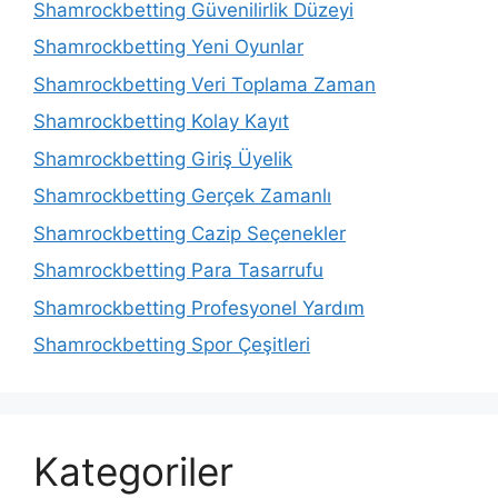
Shamrockbetting Güvenilirlik Düzeyi
Shamrockbetting Yeni Oyunlar
Shamrockbetting Veri Toplama Zaman
Shamrockbetting Kolay Kayıt
Shamrockbetting Giriş Üyelik
Shamrockbetting Gerçek Zamanlı
Shamrockbetting Cazip Seçenekler
Shamrockbetting Para Tasarrufu
Shamrockbetting Profesyonel Yardım
Shamrockbetting Spor Çeşitleri
Kategoriler