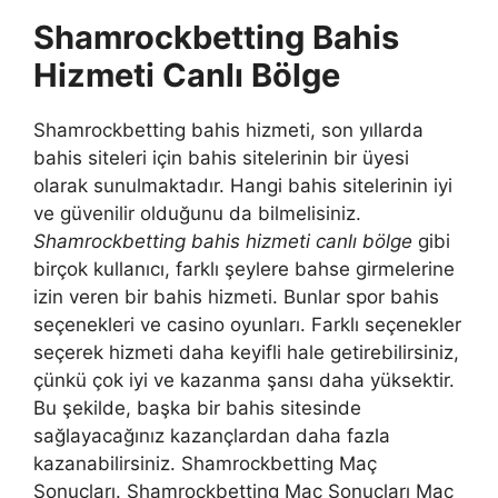
Shamrockbetting Bahis
Hizmeti Canlı Bölge
Shamrockbetting bahis hizmeti, son yıllarda
bahis siteleri için bahis sitelerinin bir üyesi
olarak sunulmaktadır. Hangi bahis sitelerinin iyi
ve güvenilir olduğunu da bilmelisiniz.
Shamrockbetting bahis hizmeti canlı bölge
gibi
birçok kullanıcı, farklı şeylere bahse girmelerine
izin veren bir bahis hizmeti. Bunlar spor bahis
seçenekleri ve casino oyunları. Farklı seçenekler
seçerek hizmeti daha keyifli hale getirebilirsiniz,
çünkü çok iyi ve kazanma şansı daha yüksektir.
Bu şekilde, başka bir bahis sitesinde
sağlayacağınız kazançlardan daha fazla
kazanabilirsiniz. Shamrockbetting Maç
Sonuçları. Shamrockbetting Maç Sonuçları Maç