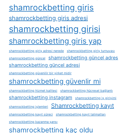
shamrockbetting giris
shamrockbetting giris adresi
shamrockbetting girisi
shamrockbetting giris yap
shamrockbetting giriş adresi nerede
shamrockbetting giriş turnuvası
shamrockbetting güncel adres
shamrockbetting güncel
shamrockbetting güncel adresi
shamrockbetting güvenilir bir şirket midir
shamrockbetting güvenlir mi
shamrockbetting hizmet kalitesi
shamrockbetting hücresel bağlantı
shamrockbetting instagram
shamrockbetting i̇ş girişimi
Shamrockbetting kayıt
shamrockbetting i̇şlemleri
shamrockbetting kayıt süreci
shamrockbetting kayıt talimatları
shamrockbetting kazanma şansı
shamrockbetting kaç oldu