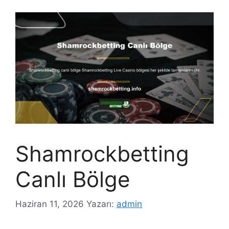
Shamrockbetting
Canlı Bölge
Haziran 11, 2026
Yazarı:
admin