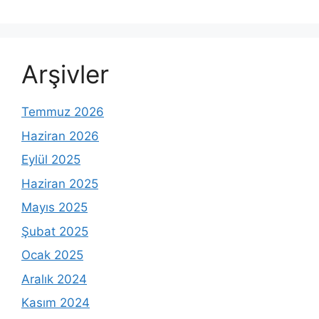
Arşivler
Temmuz 2026
Haziran 2026
Eylül 2025
Haziran 2025
Mayıs 2025
Şubat 2025
Ocak 2025
Aralık 2024
Kasım 2024