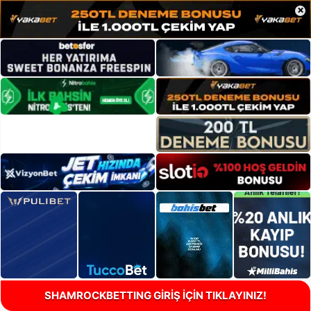
×
SHAMROCKBETTING GİRİŞ İÇİN TIKLAYINIZ!