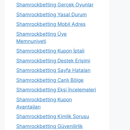
Shamrockbetting Gerçek Oyunlar
Shamrockbetting Yasal Durum
Shamrockbetting Mobil Adres
Shamrockbetting Üye
Memnuniyeti
Shamrockbetting Kupon İptali
Shamrockbetting Destek Erişimi
Shamrockbetting Sayfa Hataları
Shamrockbetting Canlı Bölge
Shamrockbetting Ekşi İncelemeleri
Shamrockbetting Kupon
Avantajları
Shamrockbetting Kimlik Sorusu
Shamrockbetting Güvenilirlik