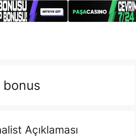
 bonus
alist Açıklaması