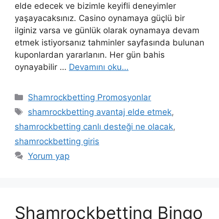
elde edecek ve bizimle keyifli deneyimler
yaşayacaksınız. Casino oynamaya güçlü bir
ilginiz varsa ve günlük olarak oynamaya devam
etmek istiyorsanız tahminler sayfasında bulunan
kuponlardan yararlanın. Her gün bahis
oynayabilir …
Devamını oku…
Kategoriler
Shamrockbetting Promosyonlar
Etiketler
shamrockbetting avantaj elde etmek
,
shamrockbetting canlı desteği ne olacak
,
shamrockbetting giris
Yorum yap
Shamrockbetting Bingo