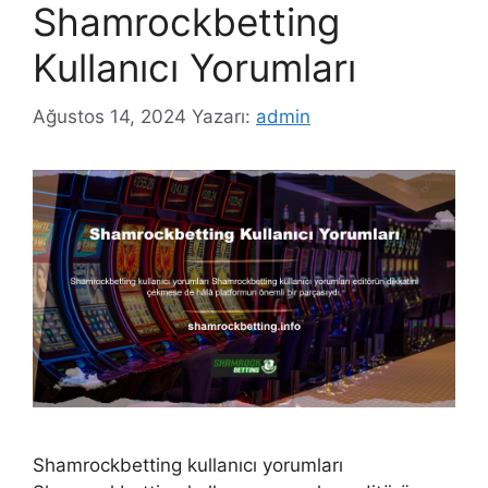
Shamrockbetting
Kullanıcı Yorumları
Ağustos 14, 2024
Yazarı:
admin
Shamrockbetting kullanıcı yorumları