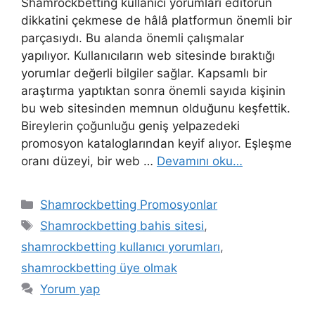
Shamrockbetting kullanıcı yorumları editörün
dikkatini çekmese de hâlâ platformun önemli bir
parçasıydı. Bu alanda önemli çalışmalar
yapılıyor. Kullanıcıların web sitesinde bıraktığı
yorumlar değerli bilgiler sağlar. Kapsamlı bir
araştırma yaptıktan sonra önemli sayıda kişinin
bu web sitesinden memnun olduğunu keşfettik.
Bireylerin çoğunluğu geniş yelpazedeki
promosyon kataloglarından keyif alıyor. Eşleşme
oranı düzeyi, bir web …
Devamını oku…
Kategoriler
Shamrockbetting Promosyonlar
Etiketler
Shamrockbetting bahis sitesi
,
shamrockbetting kullanıcı yorumları
,
shamrockbetting üye olmak
Yorum yap