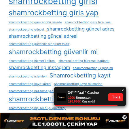
shamrockbetting girisi
shamrockbetting giris yap
shamrockbetting giriş adresi nerede
shamrockbetting giriş turnuvası
shamrockbetting güncel adres
shamrockbetting güncel
shamrockbetting güncel adresi
shamrockbetting güvenilir bir şirket midir
shamrockbetting güvenlir mi
shamrockbetting hizmet kalitesi
shamrockbetting hücresel bağlantı
shamrockbetting instagram
shamrockbetting i̇ş girişimi
Shamrockbetting kayıt
shamrockbetting i̇şlemleri
shamrockbetting kayıt süreci
shamrockbetting kayıt talimatları
shamrockbetting kazanma şansı
shamrockbetting kaç oldu
shamrockbetting kişisel bilgi güvenliği
shamrockbetting kullanıcı memnuniyeti
×
shamrockbetting kullanıcı yorumları
shamrockbetting kuponları ne olacak