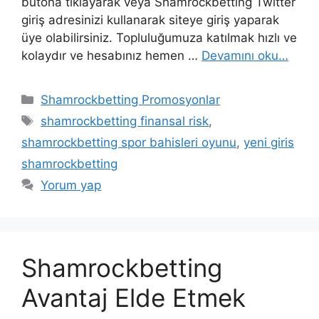
butona tıklayarak veya Shamrockbetting Twitter
giriş adresinizi kullanarak siteye giriş yaparak
üye olabilirsiniz. Topluluğumuza katılmak hızlı ve
kolaydır ve hesabınız hemen …
Devamını oku…
Kategoriler
Shamrockbetting Promosyonlar
Etiketler
shamrockbetting finansal risk
,
shamrockbetting spor bahisleri oyunu
,
yeni giris
shamrockbetting
Yorum yap
Shamrockbetting
Avantaj Elde Etmek