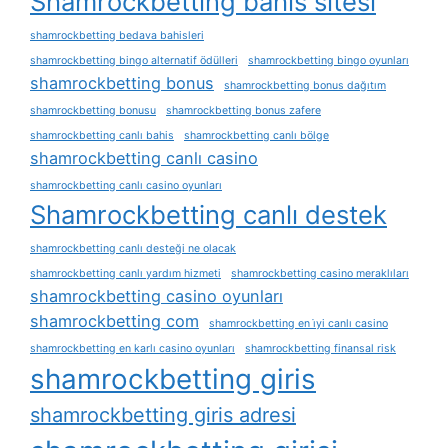
Shamrockbetting bahis sitesi
shamrockbetting bedava bahisleri
shamrockbetting bingo alternatif ödülleri
shamrockbetting bingo oyunları
shamrockbetting bonus
shamrockbetting bonus dağıtım
shamrockbetting bonusu
shamrockbetting bonus zafere
shamrockbetting canlı bahis
shamrockbetting canlı bölge
shamrockbetting canlı casino
shamrockbetting canlı casino oyunları
Shamrockbetting canlı destek
shamrockbetting canlı desteği ne olacak
shamrockbetting canlı yardım hizmeti
shamrockbetting casino meraklıları
shamrockbetting casino oyunları
shamrockbetting com
shamrockbetting en i̇yi canlı casino
shamrockbetting en karlı casino oyunları
shamrockbetting finansal risk
shamrockbetting giris
shamrockbetting giris adresi