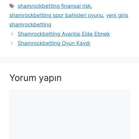
Etiketler
shamrockbetting finansal risk
,
shamrockbetting spor bahisleri oyunu
,
yeni giris
shamrockbetting
Yazı
Shamrockbetting Avantaj Elde Etmek
dolaşımı
Shamrockbetting Oyun Kaydı
Yorum yapın
Yorum