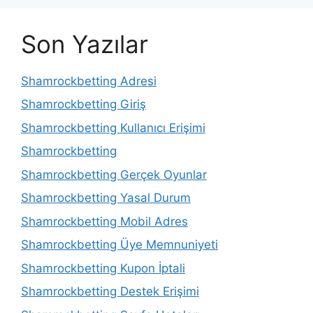
Son Yazılar
Shamrockbetting Adresi
Shamrockbetting Giriş
Shamrockbetting Kullanıcı Erişimi
Shamrockbetting
Shamrockbetting Gerçek Oyunlar
Shamrockbetting Yasal Durum
Shamrockbetting Mobil Adres
Shamrockbetting Üye Memnuniyeti
Shamrockbetting Kupon İptali
Shamrockbetting Destek Erişimi