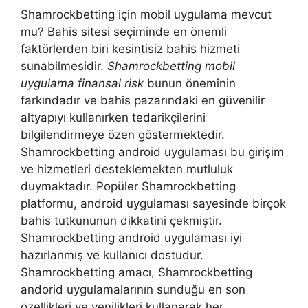
Shamrockbetting için mobil uygulama mevcut
mu? Bahis sitesi seçiminde en önemli
faktörlerden biri kesintisiz bahis hizmeti
sunabilmesidir.
Shamrockbetting mobil
uygulama finansal risk
bunun öneminin
farkındadır ve bahis pazarındaki en güvenilir
altyapıyı kullanırken tedarikçilerini
bilgilendirmeye özen göstermektedir.
Shamrockbetting android uygulaması bu girişim
ve hizmetleri desteklemekten mutluluk
duymaktadır. Popüler Shamrockbetting
platformu, android uygulaması sayesinde birçok
bahis tutkununun dikkatini çekmiştir.
Shamrockbetting android uygulaması iyi
hazırlanmış ve kullanıcı dostudur.
Shamrockbetting amacı, Shamrockbetting
andorid uygulamalarının sunduğu en son
özellikleri ve yenilikleri kullanarak her