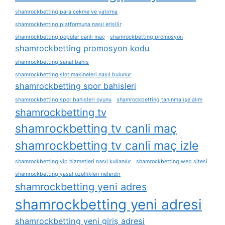
shamrockbetting para çekme ve yatırma
shamrockbetting platformuna nasıl erişilir
shamrockbetting popüler canlı maç
shamrockbetting promosyon
shamrockbetting promosyon kodu
shamrockbetting sanal bahis
shamrockbetting slot makineleri nasıl bulunur
shamrockbetting spor bahisleri
shamrockbetting spor bahisleri oyunu
shamrockbetting tanınma i̇şe alım
shamrockbetting tv
shamrockbetting tv canli maç
shamrockbetting tv canli maç izle
shamrockbetting vip hizmetleri nasıl kullanılır
shamrockbetting web sitesi
shamrockbetting yasal özellikleri nelerdir
shamrockbetting yeni adres
shamrockbetting yeni adresi
shamrockbetting yeni giriş adresi