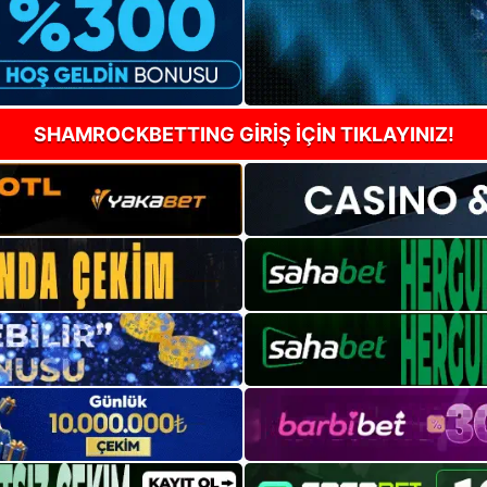
SHAMROCKBETTING GİRİŞ İÇİN TIKLAYINIZ!