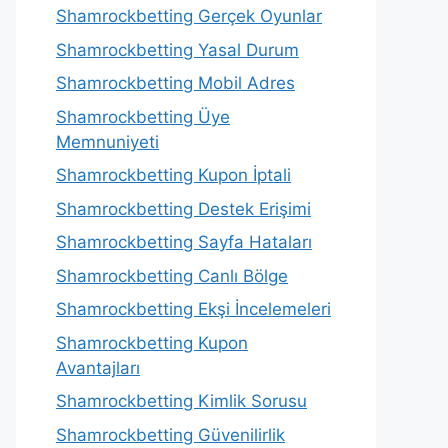
Shamrockbetting Gerçek Oyunlar
Shamrockbetting Yasal Durum
Shamrockbetting Mobil Adres
Shamrockbetting Üye
Memnuniyeti
Shamrockbetting Kupon İptali
Shamrockbetting Destek Erişimi
Shamrockbetting Sayfa Hataları
Shamrockbetting Canlı Bölge
Shamrockbetting Ekşi İncelemeleri
Shamrockbetting Kupon
Avantajları
Shamrockbetting Kimlik Sorusu
Shamrockbetting Güvenilirlik