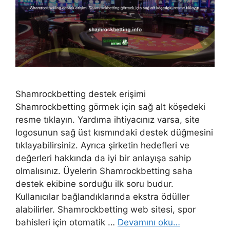
Shamrockbetting destek erişimi
Shamrockbetting görmek için sağ alt köşedeki
resme tıklayın. Yardıma ihtiyacınız varsa, site
logosunun sağ üst kısmındaki destek düğmesini
tıklayabilirsiniz. Ayrıca şirketin hedefleri ve
değerleri hakkında da iyi bir anlayışa sahip
olmalısınız. Üyelerin Shamrockbetting saha
destek ekibine sorduğu ilk soru budur.
Kullanıcılar bağlandıklarında ekstra ödüller
alabilirler. Shamrockbetting web sitesi, spor
bahisleri için otomatik …
Devamını oku…