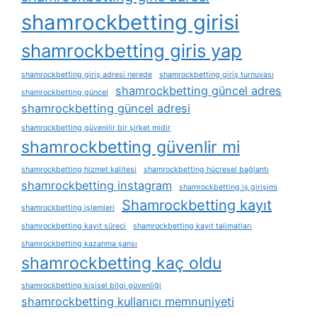
shamrockbetting girisi
shamrockbetting giris yap
shamrockbetting giriş adresi nerede
shamrockbetting giriş turnuvası
shamrockbetting güncel adres
shamrockbetting güncel
shamrockbetting güncel adresi
shamrockbetting güvenilir bir şirket midir
shamrockbetting güvenlir mi
shamrockbetting hizmet kalitesi
shamrockbetting hücresel bağlantı
shamrockbetting instagram
shamrockbetting i̇ş girişimi
Shamrockbetting kayıt
shamrockbetting i̇şlemleri
shamrockbetting kayıt süreci
shamrockbetting kayıt talimatları
shamrockbetting kazanma şansı
shamrockbetting kaç oldu
shamrockbetting kişisel bilgi güvenliği
shamrockbetting kullanıcı memnuniyeti