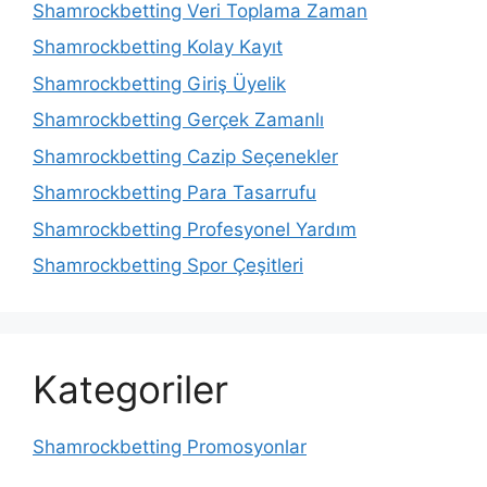
Shamrockbetting Veri Toplama Zaman
Shamrockbetting Kolay Kayıt
Shamrockbetting Giriş Üyelik
Shamrockbetting Gerçek Zamanlı
Shamrockbetting Cazip Seçenekler
Shamrockbetting Para Tasarrufu
Shamrockbetting Profesyonel Yardım
Shamrockbetting Spor Çeşitleri
Kategoriler
Shamrockbetting Promosyonlar