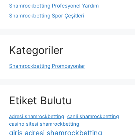
Shamrockbetting Profesyonel Yardım
Shamrockbetting Spor Çeşitleri
Kategoriler
Shamrockbetting Promosyonlar
Etiket Bulutu
adresi shamrockbetting
canli shamrockbetting
casino sitesi shamrockbetting
giris adresi shamrockbetting