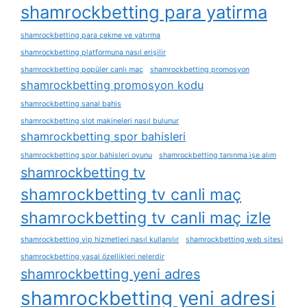
shamrockbetting para yatirma
shamrockbetting para çekme ve yatırma
shamrockbetting platformuna nasıl erişilir
shamrockbetting popüler canlı maç
shamrockbetting promosyon
shamrockbetting promosyon kodu
shamrockbetting sanal bahis
shamrockbetting slot makineleri nasıl bulunur
shamrockbetting spor bahisleri
shamrockbetting spor bahisleri oyunu
shamrockbetting tanınma i̇şe alım
shamrockbetting tv
shamrockbetting tv canli maç
shamrockbetting tv canli maç izle
shamrockbetting vip hizmetleri nasıl kullanılır
shamrockbetting web sitesi
shamrockbetting yasal özellikleri nelerdir
shamrockbetting yeni adres
shamrockbetting yeni adresi