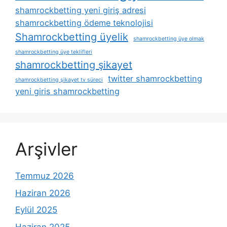
shamrockbetting yeni giriş adresi
shamrockbetting ödeme teknolojisi
Shamrockbetting üyelik
shamrockbetting üye olmak
shamrockbetting üye teklifleri
shamrockbetting şikayet
twitter shamrockbetting
shamrockbetting şikayet tv süreci
yeni giris shamrockbetting
Arşivler
Temmuz 2026
Haziran 2026
Eylül 2025
Haziran 2025