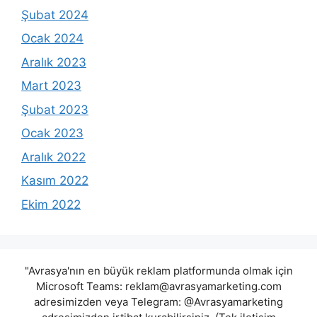
Şubat 2024
Ocak 2024
Aralık 2023
Mart 2023
Şubat 2023
Ocak 2023
Aralık 2022
Kasım 2022
Ekim 2022
"Avrasya'nın en büyük reklam platformunda olmak için
Microsoft Teams:
reklam@avrasyamarketing.com
adresimizden veya Telegram: @Avrasyamarketing