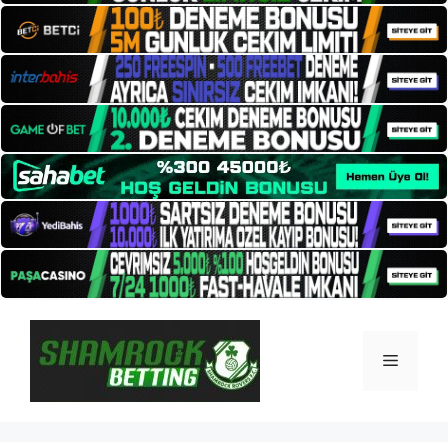
İçeriğe
atla
Menü