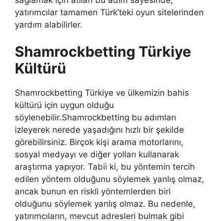
yatırımcılar tamamen Türk’teki oyun sitelerinden
yardım alabilirler.
Shamrockbetting Türkiye
Kültürü
Shamrockbetting Türkiye ve ülkemizin bahis
kültürü için uygun olduğu
söylenebilir.Shamrockbetting bu adımları
izleyerek nerede yaşadığını hızlı bir şekilde
görebilirsiniz. Birçok kişi arama motorlarını,
sosyal medyayı ve diğer yolları kullanarak
araştırma yapıyor. Tabii ki, bu yöntemin tercih
edilen yöntem olduğunu söylemek yanlış olmaz,
ancak bunun en riskli yöntemlerden biri
olduğunu söylemek yanlış olmaz. Bu nedenle,
yatırımcıların, mevcut adresleri bulmak gibi