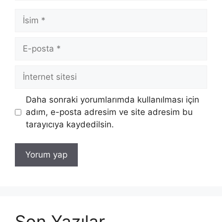
İsim
E-
posta
İnternet
sitesi
Daha sonraki yorumlarımda kullanılması için
adım, e-posta adresim ve site adresim bu
tarayıcıya kaydedilsin.
Son Yazılar