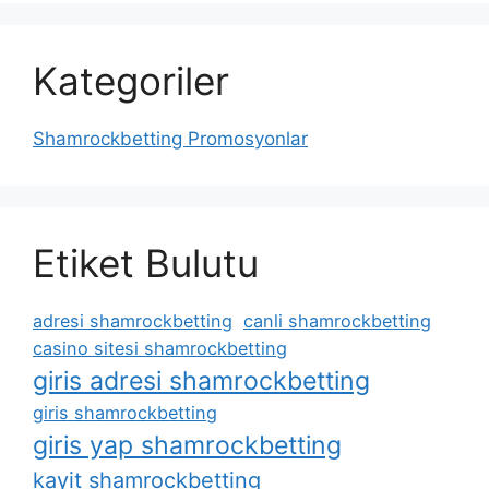
Kategoriler
Shamrockbetting Promosyonlar
Etiket Bulutu
adresi shamrockbetting
canli shamrockbetting
casino sitesi shamrockbetting
giris adresi shamrockbetting
giris shamrockbetting
giris yap shamrockbetting
kayit shamrockbetting