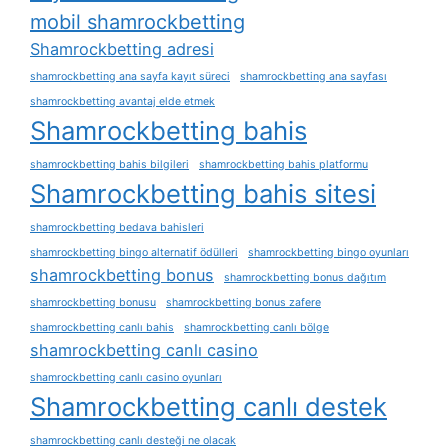
mobil shamrockbetting
Shamrockbetting adresi
shamrockbetting ana sayfa kayıt süreci
shamrockbetting ana sayfası
shamrockbetting avantaj elde etmek
Shamrockbetting bahis
shamrockbetting bahis bilgileri
shamrockbetting bahis platformu
Shamrockbetting bahis sitesi
shamrockbetting bedava bahisleri
shamrockbetting bingo alternatif ödülleri
shamrockbetting bingo oyunları
shamrockbetting bonus
shamrockbetting bonus dağıtım
shamrockbetting bonusu
shamrockbetting bonus zafere
shamrockbetting canlı bahis
shamrockbetting canlı bölge
shamrockbetting canlı casino
shamrockbetting canlı casino oyunları
Shamrockbetting canlı destek
shamrockbetting canlı desteği ne olacak