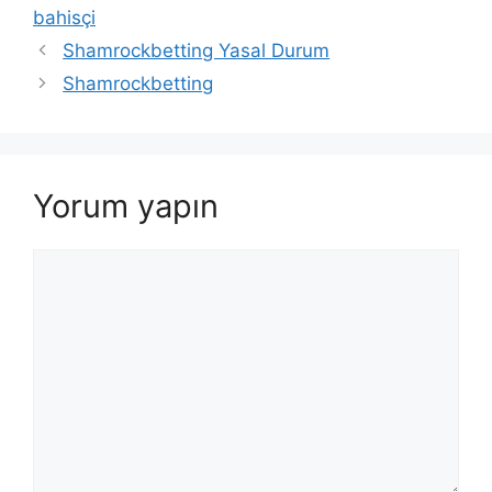
bahisçi
Yazı
Shamrockbetting Yasal Durum
dolaşımı
Shamrockbetting
Yorum yapın
Yorum