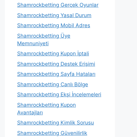
Shamrockbetting Gerçek Oyunlar
Shamrockbetting Yasal Durum
Shamrockbetting Mobil Adres
Shamrockbetting Üye
Memnuniyeti
Shamrockbetting Kupon İptali
Shamrockbetting Destek Erişimi
Shamrockbetting Sayfa Hataları
Shamrockbetting Canlı Bölge
Shamrockbetting Ekşi İncelemeleri
Shamrockbetting Kupon
Avantajları
Shamrockbetting Kimlik Sorusu
Shamrockbetting Güvenilirlik