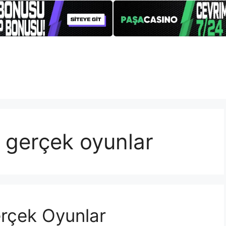
 gerçek oyunlar
rçek Oyunlar