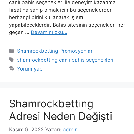
canlı bahis seçenekleri ile deneyim kazanma
fırsatına sahip olmak için bu seçeneklerden
herhangi birini kullanarak işlem
yapabileceklerdir. Bahis sitesinin seçenekleri her
geçen …
Devamını oku…
Kategoriler
Shamrockbetting Promosyonlar
Etiketler
shamrockbetting canlı bahis seçenekleri
Yorum yap
Shamrockbetting
Adresi Neden Değişti
Kasım 9, 2022
Yazarı:
admin