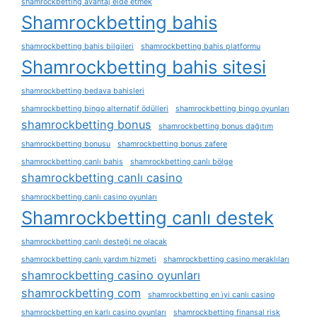
shamrockbetting avantaj elde etmek
Shamrockbetting bahis
shamrockbetting bahis bilgileri
shamrockbetting bahis platformu
Shamrockbetting bahis sitesi
shamrockbetting bedava bahisleri
shamrockbetting bingo alternatif ödülleri
shamrockbetting bingo oyunları
shamrockbetting bonus
shamrockbetting bonus dağıtım
shamrockbetting bonusu
shamrockbetting bonus zafere
shamrockbetting canlı bahis
shamrockbetting canlı bölge
shamrockbetting canlı casino
shamrockbetting canlı casino oyunları
Shamrockbetting canlı destek
shamrockbetting canlı desteği ne olacak
shamrockbetting canlı yardım hizmeti
shamrockbetting casino meraklıları
shamrockbetting casino oyunları
shamrockbetting com
shamrockbetting en i̇yi canlı casino
shamrockbetting en karlı casino oyunları
shamrockbetting finansal risk