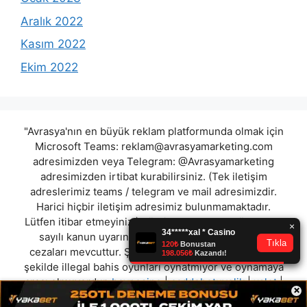
Aralık 2022
Kasım 2022
Ekim 2022
"Avrasya'nın en büyük reklam platformunda olmak için
Microsoft Teams:
reklam@avrasyamarketing.com
adresimizden veya Telegram: @Avrasyamarketing
adresimizden irtibat kurabilirsiniz. (Tek iletişim
adreslerimiz teams / telegram ve mail adresimizdir.
Harici hiçbir iletişim adresimiz bulunmamaktadır.
Lütfen itibar etmeyiniz.) Türkiye yasalarına göre 7258
sayılı kanun uyarınca yasa dışı bahis oynamanın
cezaları mevcuttur. Şu an bulunduğunuz site hiç bir
şekilde illegal bahis oyunları oynatmıyor ve oynamaya
aracı olmuyordur.
baynesine
|
caddebetuyelik
|
xslot
|
×
baybahis
|
saranbett
|
betimle
|
izzabahis
|
rilabet
"