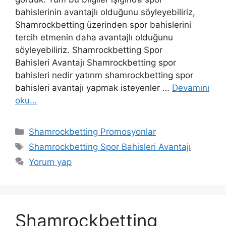
bahislerinin avantajlı olduğunu söyleyebiliriz,
Shamrockbetting üzerinden spor bahislerini
tercih etmenin daha avantajlı olduğunu
söyleyebiliriz. Shamrockbetting Spor
Bahisleri Avantajı Shamrockbetting spor
bahisleri nedir yatırım shamrockbetting spor
bahisleri avantajı yapmak isteyenler …
Devamını
oku…
Kategoriler
Shamrockbetting Promosyonlar
Etiketler
Shamrockbetting Spor Bahisleri Avantajı
Yorum yap
Shamrockbetting