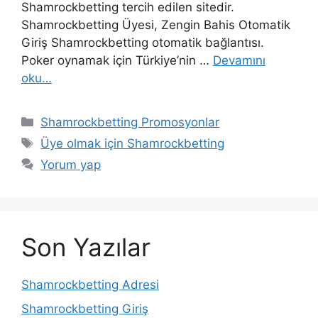
Shamrockbetting tercih edilen sitedir.
Shamrockbetting Üyesi, Zengin Bahis Otomatik
Giriş Shamrockbetting otomatik bağlantısı.
Poker oynamak için Türkiye’nin …
Devamını
oku…
Kategoriler
Shamrockbetting Promosyonlar
Etiketler
Üye olmak için Shamrockbetting
Yorum yap
Son Yazılar
Shamrockbetting Adresi
Shamrockbetting Giriş