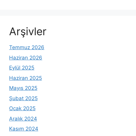
Arşivler
Temmuz 2026
Haziran 2026
Eylül 2025
Haziran 2025
Mayıs 2025
Şubat 2025
Ocak 2025
Aralık 2024
Kasım 2024