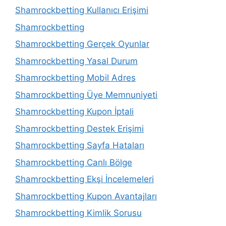
Shamrockbetting Kullanıcı Erişimi
Shamrockbetting
Shamrockbetting Gerçek Oyunlar
Shamrockbetting Yasal Durum
Shamrockbetting Mobil Adres
Shamrockbetting Üye Memnuniyeti
Shamrockbetting Kupon İptali
Shamrockbetting Destek Erişimi
Shamrockbetting Sayfa Hataları
Shamrockbetting Canlı Bölge
Shamrockbetting Ekşi İncelemeleri
Shamrockbetting Kupon Avantajları
Shamrockbetting Kimlik Sorusu