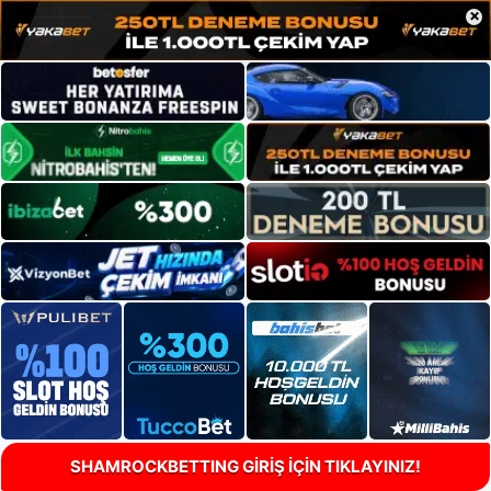
×
SHAMROCKBETTING GİRİŞ İÇİN TIKLAYINIZ!