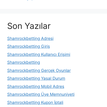
Son Yazılar
Shamrockbetting Adresi
Shamrockbetting Giriş
Shamrockbetting Kullanıcı Erişimi
Shamrockbetting
Shamrockbetting Gerçek Oyunlar
Shamrockbetting Yasal Durum
Shamrockbetting Mobil Adres
Shamrockbetting Üye Memnuniyeti
Shamrockbetting Kupon İptali