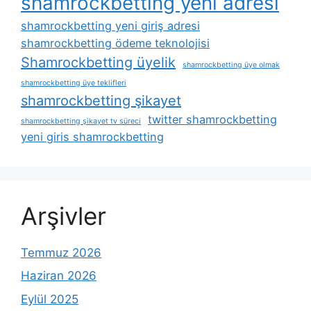
shamrockbetting yeni adresi
shamrockbetting yeni giriş adresi
shamrockbetting ödeme teknolojisi
Shamrockbetting üyelik
shamrockbetting üye olmak
shamrockbetting üye teklifleri
shamrockbetting şikayet
twitter shamrockbetting
shamrockbetting şikayet tv süreci
yeni giris shamrockbetting
Arşivler
Temmuz 2026
Haziran 2026
Eylül 2025