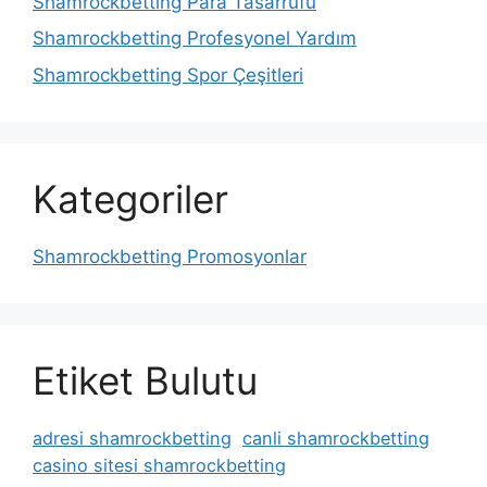
Shamrockbetting Para Tasarrufu
Shamrockbetting Profesyonel Yardım
Shamrockbetting Spor Çeşitleri
Kategoriler
Shamrockbetting Promosyonlar
Etiket Bulutu
adresi shamrockbetting
canli shamrockbetting
casino sitesi shamrockbetting