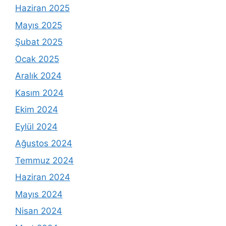
Haziran 2025
Mayıs 2025
Şubat 2025
Ocak 2025
Aralık 2024
Kasım 2024
Ekim 2024
Eylül 2024
Ağustos 2024
Temmuz 2024
Haziran 2024
Mayıs 2024
Nisan 2024