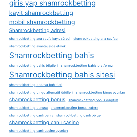
giris yap shamrockbetting
kayit shamrockbetting
mobil shamrockbetting
Shamrockbetting adresi
shamrockbetting ana sayfa kayıt süreci
shamrockbetting ana sayfası
shamrockbetting avantaj elde etmek
Shamrockbetting bahis
shamrockbetting bahis bilgileri
shamrockbetting bahis platformu
Shamrockbetting bahis sitesi
shamrockbetting bedava bahisleri
shamrockbetting bingo alternatif ödülleri
shamrockbetting bingo oyunları
shamrockbetting bonus
shamrockbetting bonus dağıtım
shamrockbetting bonusu
shamrockbetting bonus zafere
shamrockbetting canlı bahis
shamrockbetting canlı bölge
shamrockbetting canlı casino
shamrockbetting canlı casino oyunları