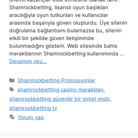
Shamrockbetting, lisanslı oyun başlıkları
aracılığıyla oyun tutkunları ve kullanıcılar
arasında başarıyla güven oluşturdu. Üye sitenin
doğrulama bağlantısını bulamazsa bu, sitenin
etkili bir şekilde güven iletişiminde
bulunmadığını gösterir. Web sitesinde bahis
meraklılarının Shamrockbetting kullanımında …
Devamını oku…
Kategoriler
Shamrockbetting Promosyonlar
Etiketler
shamrockbetting casino meraklıları
,
shamrockbetting güvenilir bir şirket midir
,
shamrockbetting tv
Yorum yap