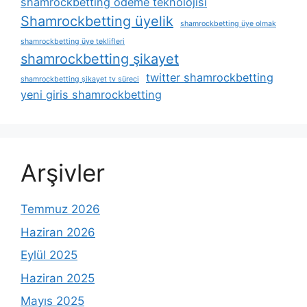
shamrockbetting ödeme teknolojisi
Shamrockbetting üyelik
shamrockbetting üye olmak
shamrockbetting üye teklifleri
shamrockbetting şikayet
twitter shamrockbetting
shamrockbetting şikayet tv süreci
yeni giris shamrockbetting
Arşivler
Temmuz 2026
Haziran 2026
Eylül 2025
Haziran 2025
Mayıs 2025