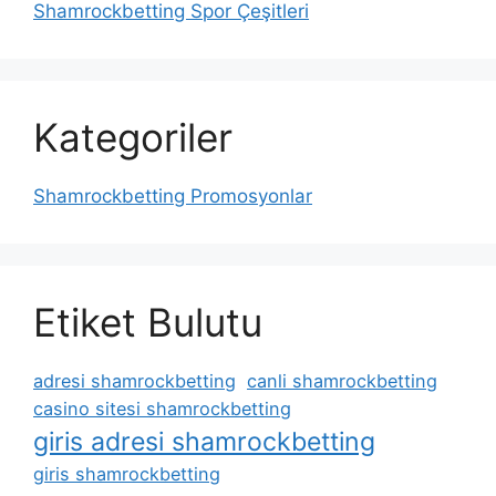
Shamrockbetting Spor Çeşitleri
Kategoriler
Shamrockbetting Promosyonlar
Etiket Bulutu
adresi shamrockbetting
canli shamrockbetting
casino sitesi shamrockbetting
giris adresi shamrockbetting
giris shamrockbetting