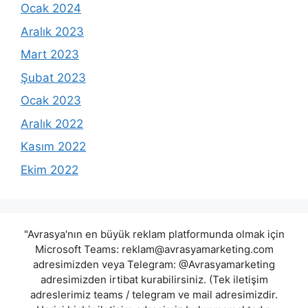
Ocak 2024
Aralık 2023
Mart 2023
Şubat 2023
Ocak 2023
Aralık 2022
Kasım 2022
Ekim 2022
"Avrasya'nın en büyük reklam platformunda olmak için
Microsoft Teams:
reklam@avrasyamarketing.com
adresimizden veya Telegram: @Avrasyamarketing
adresimizden irtibat kurabilirsiniz. (Tek iletişim
adreslerimiz teams / telegram ve mail adresimizdir.