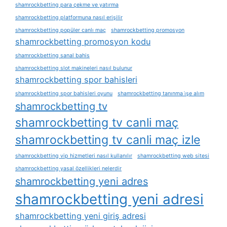
shamrockbetting para çekme ve yatırma
shamrockbetting platformuna nasıl erişilir
shamrockbetting popüler canlı maç
shamrockbetting promosyon
shamrockbetting promosyon kodu
shamrockbetting sanal bahis
shamrockbetting slot makineleri nasıl bulunur
shamrockbetting spor bahisleri
shamrockbetting spor bahisleri oyunu
shamrockbetting tanınma i̇şe alım
shamrockbetting tv
shamrockbetting tv canli maç
shamrockbetting tv canli maç izle
shamrockbetting vip hizmetleri nasıl kullanılır
shamrockbetting web sitesi
shamrockbetting yasal özellikleri nelerdir
shamrockbetting yeni adres
shamrockbetting yeni adresi
shamrockbetting yeni giriş adresi