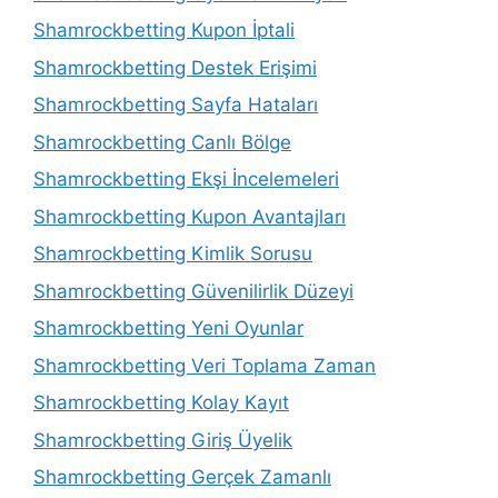
Shamrockbetting Kupon İptali
Shamrockbetting Destek Erişimi
Shamrockbetting Sayfa Hataları
Shamrockbetting Canlı Bölge
Shamrockbetting Ekşi İncelemeleri
Shamrockbetting Kupon Avantajları
Shamrockbetting Kimlik Sorusu
Shamrockbetting Güvenilirlik Düzeyi
Shamrockbetting Yeni Oyunlar
Shamrockbetting Veri Toplama Zaman
Shamrockbetting Kolay Kayıt
Shamrockbetting Giriş Üyelik
Shamrockbetting Gerçek Zamanlı