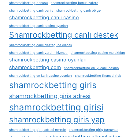
shamrockbetting bonusu
shamrockbetting bonus zafere
shamrockbetting canlı bahis
shamrockbetting canlı bölge
shamrockbetting canlı casino
shamrockbetting canlı casino oyunları
Shamrockbetting canlı destek
shamrockbetting canlı desteği ne olacak
shamrockbetting canlı yardım hizmeti
shamrockbetting casino meraklıları
shamrockbetting casino oyunları
shamrockbetting com
shamrockbetting en i̇yi canlı casino
shamrockbetting en karlı casino oyunları
shamrockbetting finansal risk
shamrockbetting giris
shamrockbetting giris adresi
shamrockbetting girisi
shamrockbetting giris yap
shamrockbetting giriş adresi nerede
shamrockbetting giriş turnuvası
shamrockbetting güncel adres