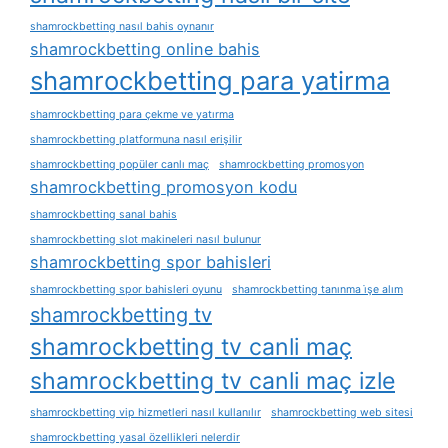
shamrockbetting nasıl bahis oynanır
shamrockbetting online bahis
shamrockbetting para yatirma
shamrockbetting para çekme ve yatırma
shamrockbetting platformuna nasıl erişilir
shamrockbetting popüler canlı maç
shamrockbetting promosyon
shamrockbetting promosyon kodu
shamrockbetting sanal bahis
shamrockbetting slot makineleri nasıl bulunur
shamrockbetting spor bahisleri
shamrockbetting spor bahisleri oyunu
shamrockbetting tanınma i̇şe alım
shamrockbetting tv
shamrockbetting tv canli maç
shamrockbetting tv canli maç izle
shamrockbetting vip hizmetleri nasıl kullanılır
shamrockbetting web sitesi
shamrockbetting yasal özellikleri nelerdir