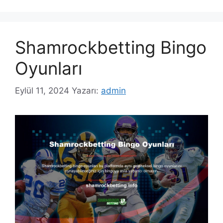
Shamrockbetting Bingo
Oyunları
Eylül 11, 2024
Yazarı:
admin