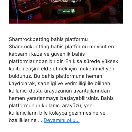
Shamrockbetting bahis platformu
Shamrockbetting bahis platformu mevcut en
kapsamlı kaza ve güvenlik bahis
platformlarından biridir. En kısa sürede yüksek
kaliteli erişim elde etmek için mükemmel yeri
buldunuz. Bu bahis platformuna hemen
kaydolarak, sadeliği ve verimliliği ile bilinen
kullanıcı dostu arayüzünün avantajlarından
hemen yararlanmaya başlayabilirsiniz. Bahis
platformunun kullanıcı arayüzü, yeni
kullanıcıların bile kolayca gezinmesine ve
özelliklerine …
Devamını oku…