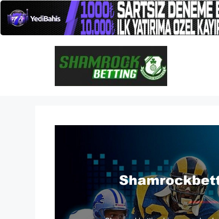
İçeriğe
atla