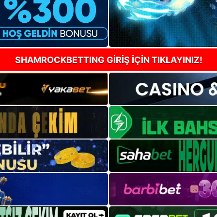
SHAMROCKBETTING GİRİŞ İÇİN TIKLAYINIZ!