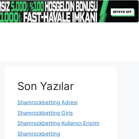
Son Yazılar
Shamrockbetting Adresi
Shamrockbetting Giriş
Shamrockbetting Kullanıcı Erişimi
Shamrockbetting