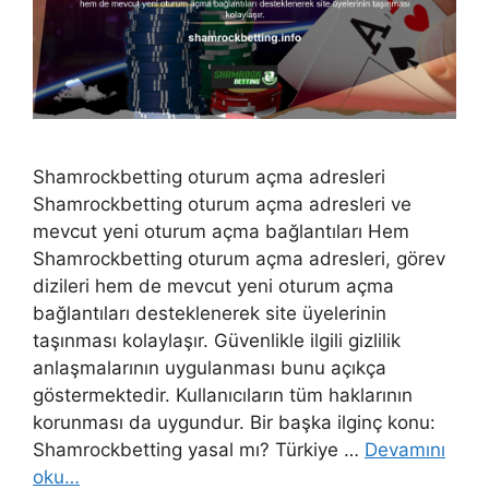
Shamrockbetting oturum açma adresleri
Shamrockbetting oturum açma adresleri ve
mevcut yeni oturum açma bağlantıları Hem
Shamrockbetting oturum açma adresleri, görev
dizileri hem de mevcut yeni oturum açma
bağlantıları desteklenerek site üyelerinin
taşınması kolaylaşır. Güvenlikle ilgili gizlilik
anlaşmalarının uygulanması bunu açıkça
göstermektedir. Kullanıcıların tüm haklarının
korunması da uygundur. Bir başka ilginç konu:
Shamrockbetting yasal mı? Türkiye …
Devamını
oku…