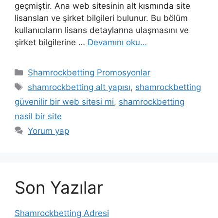
geçmiştir. Ana web sitesinin alt kısmında site
lisansları ve şirket bilgileri bulunur. Bu bölüm
kullanıcıların lisans detaylarına ulaşmasını ve
şirket bilgilerine …
Devamını oku…
Kategoriler
Shamrockbetting Promosyonlar
Etiketler
shamrockbetting alt yapısı
,
shamrockbetting
güvenilir bir web sitesi mi
,
shamrockbetting
nasil bir site
Yorum yap
Son Yazılar
Shamrockbetting Adresi