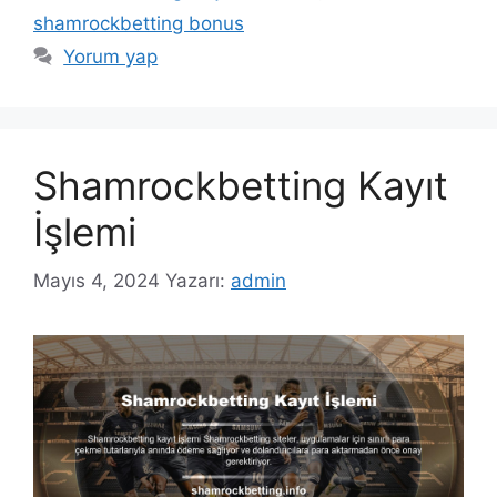
shamrockbetting bonus
Yorum yap
Shamrockbetting Kayıt
İşlemi
Mayıs 4, 2024
Yazarı:
admin