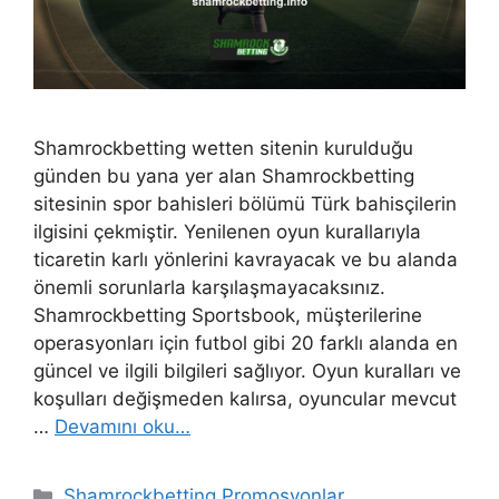
Shamrockbetting wetten sitenin kurulduğu
günden bu yana yer alan Shamrockbetting
sitesinin spor bahisleri bölümü Türk bahisçilerin
ilgisini çekmiştir. Yenilenen oyun kurallarıyla
ticaretin karlı yönlerini kavrayacak ve bu alanda
önemli sorunlarla karşılaşmayacaksınız.
Shamrockbetting Sportsbook, müşterilerine
operasyonları için futbol gibi 20 farklı alanda en
güncel ve ilgili bilgileri sağlıyor. Oyun kuralları ve
koşulları değişmeden kalırsa, oyuncular mevcut
…
Devamını oku…
Kategoriler
Shamrockbetting Promosyonlar