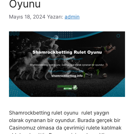
Oyunu
Mayıs 18, 2024
Yazarı:
admin
Shamrockbetting rulet oyunu rulet yaygın
olarak oynanan bir oyundur. Burada gerçek bir
Casinomuz olmasa da çevrimiçi rulete katılmak