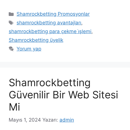
Kategoriler
Shamrockbetting Promosyonlar
Etiketler
shamrockbetting avantajları
,
shamrockbetting para çekme i̇şlemi
,
Shamrockbetting üyelik
Yorum yap
Shamrockbetting
Güvenilir Bir Web Sitesi
Mi
Mayıs 1, 2024
Yazarı:
admin