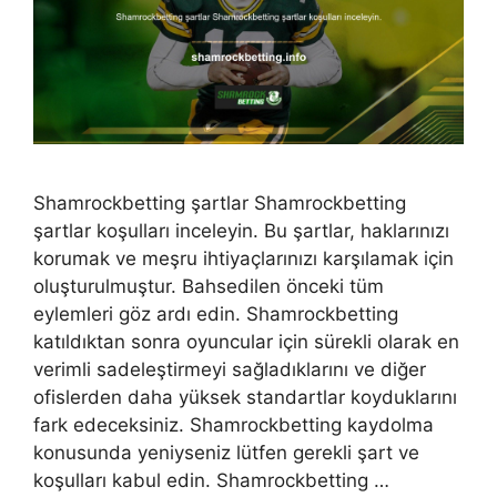
Shamrockbetting şartlar Shamrockbetting
şartlar koşulları inceleyin. Bu şartlar, haklarınızı
korumak ve meşru ihtiyaçlarınızı karşılamak için
oluşturulmuştur. Bahsedilen önceki tüm
eylemleri göz ardı edin. Shamrockbetting
katıldıktan sonra oyuncular için sürekli olarak en
verimli sadeleştirmeyi sağladıklarını ve diğer
ofislerden daha yüksek standartlar koyduklarını
fark edeceksiniz. Shamrockbetting kaydolma
konusunda yeniyseniz lütfen gerekli şart ve
koşulları kabul edin. Shamrockbetting …