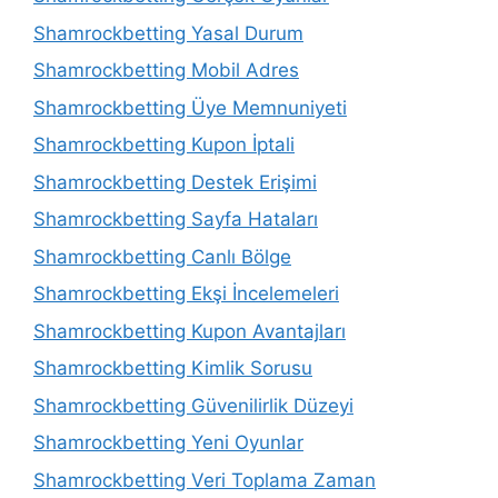
Shamrockbetting Yasal Durum
Shamrockbetting Mobil Adres
Shamrockbetting Üye Memnuniyeti
Shamrockbetting Kupon İptali
Shamrockbetting Destek Erişimi
Shamrockbetting Sayfa Hataları
Shamrockbetting Canlı Bölge
Shamrockbetting Ekşi İncelemeleri
Shamrockbetting Kupon Avantajları
Shamrockbetting Kimlik Sorusu
Shamrockbetting Güvenilirlik Düzeyi
Shamrockbetting Yeni Oyunlar
Shamrockbetting Veri Toplama Zaman