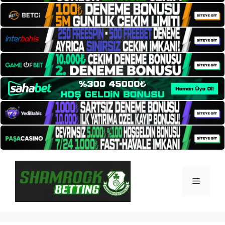
İçeriğe
atla
Menü