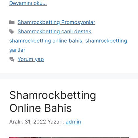
Devamını oku…
Kategoriler
Shamrockbetting Promosyonlar
Etiketler
Shamrockbetting canlı destek
,
shamrockbetting online bahis
,
shamrockbetting
şartlar
Yorum yap
Shamrockbetting
Online Bahis
Aralık 31, 2022
Yazarı:
admin