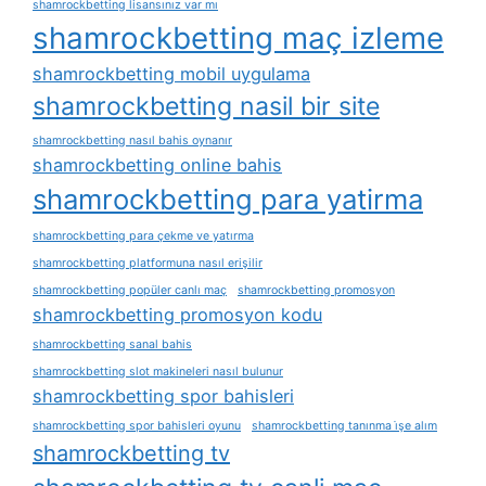
shamrockbetting lisansınız var mı
shamrockbetting maç izleme
shamrockbetting mobil uygulama
shamrockbetting nasil bir site
shamrockbetting nasıl bahis oynanır
shamrockbetting online bahis
shamrockbetting para yatirma
shamrockbetting para çekme ve yatırma
shamrockbetting platformuna nasıl erişilir
shamrockbetting popüler canlı maç
shamrockbetting promosyon
shamrockbetting promosyon kodu
shamrockbetting sanal bahis
shamrockbetting slot makineleri nasıl bulunur
shamrockbetting spor bahisleri
shamrockbetting spor bahisleri oyunu
shamrockbetting tanınma i̇şe alım
shamrockbetting tv