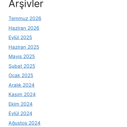
Arşivler
Temmuz 2026
Haziran 2026
Eylül 2025
Haziran 2025
Mayıs 2025
Şubat 2025
Ocak 2025
Aralık 2024
Kasım 2024
Ekim 2024
Eylül 2024
Ağustos 2024