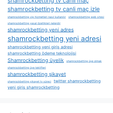
shamrockbetting tv canli maç
shamrockbetting tv canli maç izle
shamrockbetting vip hizmetleri nasıl kullanılır
shamrockbetting web sitesi
shamrockbetting yasal özellikleri nelerdir
shamrockbetting yeni adres
shamrockbetting yeni adresi
shamrockbetting yeni giriş adresi
shamrockbetting ödeme teknolojisi
Shamrockbetting üyelik
shamrockbetting üye olmak
shamrockbetting üye teklifleri
shamrockbetting şikayet
twitter shamrockbetting
shamrockbetting şikayet tv süreci
yeni giris shamrockbetting