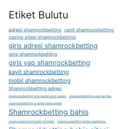
Etiket Bulutu
adresi shamrockbetting
canli shamrockbetting
casino sitesi shamrockbetting
giris adresi shamrockbetting
giris shamrockbetting
giris yap shamrockbetting
kayit shamrockbetting
mobil shamrockbetting
Shamrockbetting adresi
shamrockbetting ana sayfa kayıt süreci
shamrockbetting ana sayfası
shamrockbetting avantaj elde etmek
Shamrockbetting bahis
shamrockbetting bahis bilgileri
shamrockbetting bahis platformu