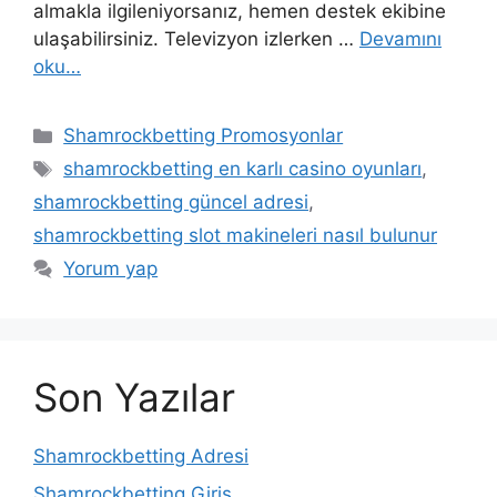
almakla ilgileniyorsanız, hemen destek ekibine
ulaşabilirsiniz. Televizyon izlerken …
Devamını
oku…
Kategoriler
Shamrockbetting Promosyonlar
Etiketler
shamrockbetting en karlı casino oyunları
,
shamrockbetting güncel adresi
,
shamrockbetting slot makineleri nasıl bulunur
Yorum yap
Son Yazılar
Shamrockbetting Adresi
Shamrockbetting Giriş