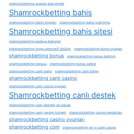
shamrockbetting avantaj elde etmek
Shamrockbetting bahis
shamrockbetting bahis bilgileri
shamrockbetting bahis platformu
Shamrockbetting bahis sitesi
shamrockbetting bedava bahisleri
shamrockbetting bingo alternatif ödülleri
shamrockbetting bingo oyunları
shamrockbetting bonus
shamrockbetting bonus dağıtım
shamrockbetting bonusu
shamrockbetting bonus zafere
shamrockbetting canlı bahis
shamrockbetting canlı bölge
shamrockbetting canlı casino
shamrockbetting canlı casino oyunları
Shamrockbetting canlı destek
shamrockbetting canlı desteği ne olacak
shamrockbetting canlı yardım hizmeti
shamrockbetting casino meraklıları
shamrockbetting casino oyunları
shamrockbetting com
shamrockbetting en i̇yi canlı casino