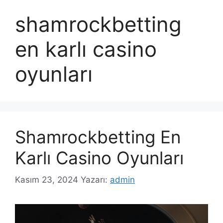
shamrockbetting
en karlı casino
oyunları
Shamrockbetting En
Karlı Casino Oyunları
Kasım 23, 2024
Yazarı:
admin