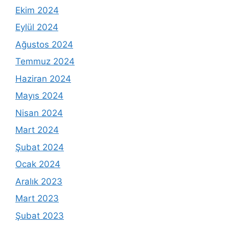
Ekim 2024
Eylül 2024
Ağustos 2024
Temmuz 2024
Haziran 2024
Mayıs 2024
Nisan 2024
Mart 2024
Şubat 2024
Ocak 2024
Aralık 2023
Mart 2023
Şubat 2023