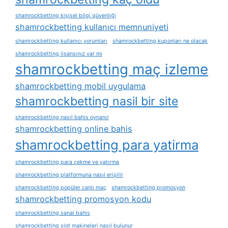
shamrockbetting kişisel bilgi güvenliği
shamrockbetting kullanıcı memnuniyeti
shamrockbetting kullanıcı yorumları
shamrockbetting kuponları ne olacak
shamrockbetting lisansınız var mı
shamrockbetting maç izleme
shamrockbetting mobil uygulama
shamrockbetting nasil bir site
shamrockbetting nasıl bahis oynanır
shamrockbetting online bahis
shamrockbetting para yatirma
shamrockbetting para çekme ve yatırma
shamrockbetting platformuna nasıl erişilir
shamrockbetting popüler canlı maç
shamrockbetting promosyon
shamrockbetting promosyon kodu
shamrockbetting sanal bahis
shamrockbetting slot makineleri nasıl bulunur