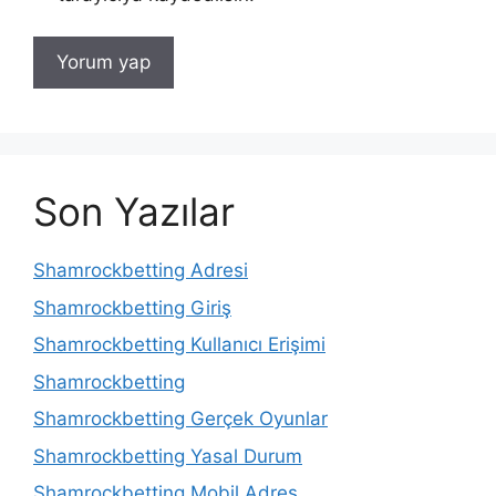
Son Yazılar
Shamrockbetting Adresi
Shamrockbetting Giriş
Shamrockbetting Kullanıcı Erişimi
Shamrockbetting
Shamrockbetting Gerçek Oyunlar
Shamrockbetting Yasal Durum
Shamrockbetting Mobil Adres