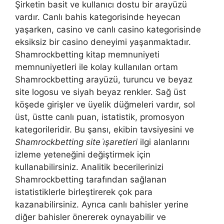
Şirketin basit ve kullanıcı dostu bir arayüzü
vardır. Canlı bahis kategorisinde heyecan
yaşarken, casino ve canlı casino kategorisinde
eksiksiz bir casino deneyimi yaşanmaktadır.
Shamrockbetting kitap memnuniyeti
memnuniyetleri ile kolay kullanılan ortam
Shamrockbetting arayüzü, turuncu ve beyaz
site logosu ve siyah beyaz renkler. Sağ üst
köşede girişler ve üyelik düğmeleri vardır, sol
üst, üstte canlı puan, istatistik, promosyon
kategorileridir. Bu şansı, ekibin tavsiyesini ve
Shamrockbetting site i̇şaretleri
ilgi alanlarını
izleme yeteneğini değiştirmek için
kullanabilirsiniz. Analitik becerilerinizi
Shamrockbetting tarafından sağlanan
istatistiklerle birleştirerek çok para
kazanabilirsiniz. Ayrıca canlı bahisler yerine
diğer bahisler önererek oynayabilir ve