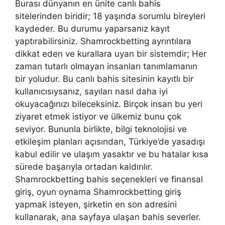
Burası dünyanın en ünite canlı bahis
sitelerinden biridir; 18 yaşında sorumlu bireyleri
kaydeder. Bu durumu yaparsanız kayıt
yaptırabilirsiniz. Shamrockbetting ayrıntılara
dikkat eden ve kurallara uyan bir sistemdir; Her
zaman tutarlı olmayan insanları tanımlamanın
bir yoludur. Bu canlı bahis sitesinin kayıtlı bir
kullanıcısıysanız, sayıları nasıl daha iyi
okuyacağınızı bileceksiniz. Birçok insan bu yeri
ziyaret etmek istiyor ve ülkemiz bunu çok
seviyor. Bununla birlikte, bilgi teknolojisi ve
etkileşim planları açısından, Türkiye’de yasadışı
kabul edilir ve ulaşım yasaktır ve bu hatalar kısa
sürede başarıyla ortadan kaldırılır.
Shamrockbetting bahis seçenekleri ve finansal
giriş, oyun oynama Shamrockbetting giriş
yapmak isteyen, şirketin en son adresini
kullanarak, ana sayfaya ulaşan bahis severler.