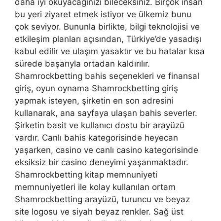
daha iyi okuyacağınızı bileceksiniz. Birçok insan
bu yeri ziyaret etmek istiyor ve ülkemiz bunu
çok seviyor. Bununla birlikte, bilgi teknolojisi ve
etkileşim planları açısından, Türkiye’de yasadışı
kabul edilir ve ulaşım yasaktır ve bu hatalar kısa
sürede başarıyla ortadan kaldırılır.
Shamrockbetting bahis seçenekleri ve finansal
giriş, oyun oynama Shamrockbetting giriş
yapmak isteyen, şirketin en son adresini
kullanarak, ana sayfaya ulaşan bahis severler.
Şirketin basit ve kullanıcı dostu bir arayüzü
vardır. Canlı bahis kategorisinde heyecan
yaşarken, casino ve canlı casino kategorisinde
eksiksiz bir casino deneyimi yaşanmaktadır.
Shamrockbetting kitap memnuniyeti
memnuniyetleri ile kolay kullanılan ortam
Shamrockbetting arayüzü, turuncu ve beyaz
site logosu ve siyah beyaz renkler. Sağ üst