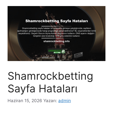
Shamrockbetting
Sayfa Hataları
Haziran 15, 2026
Yazarı:
admin