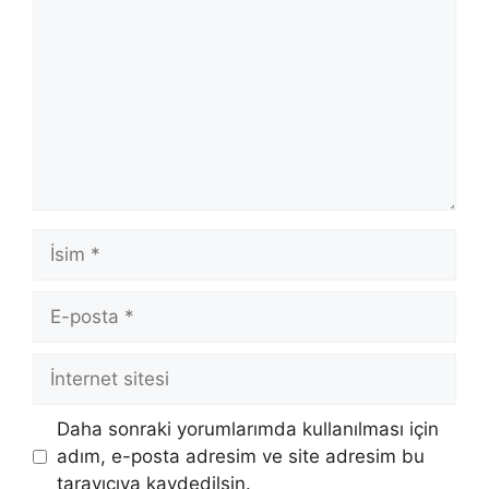
İsim
E-
posta
İnternet
sitesi
Daha sonraki yorumlarımda kullanılması için
adım, e-posta adresim ve site adresim bu
tarayıcıya kaydedilsin.