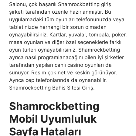
Salonu, çok başarılı Shamrockbetting giriş
şirketi tarafından özenle hazırlanmıştır. Bu
uygulamadaki tüm oyunları telefonunuzda veya
tabletinizde herhangi bir sorun olmadan
oynayabilirsiniz. Kartlar, yuvalar, tombala, poker,
masa oyunları ve diğer özel seçeneklerle farklı
oyun türleri oynayabilirsiniz. Shamrockbetting
ayrıca nasıl programlanacağını bilen iyi şirketler
tarafından yapılan canlı casino oyunları da
sunuyor. Resim çok net ve keskin görünüyor.
Ayrıca cep telefonlarında da oynanabilir.
Shamrockbetting Bahis Sitesi Giriş.
Shamrockbetting
Mobil Uyumluluk
Sayfa Hataları