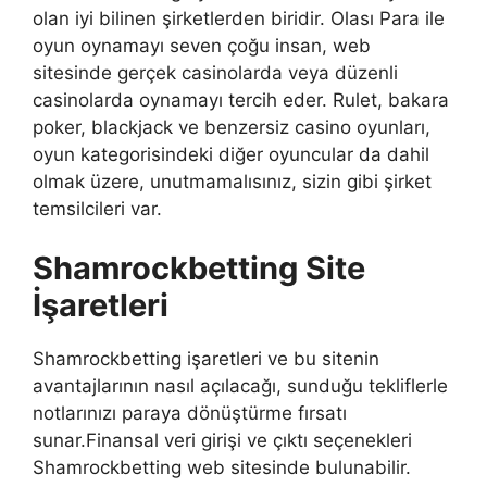
olan iyi bilinen şirketlerden biridir. Olası Para ile
oyun oynamayı seven çoğu insan, web
sitesinde gerçek casinolarda veya düzenli
casinolarda oynamayı tercih eder. Rulet, bakara
poker, blackjack ve benzersiz casino oyunları,
oyun kategorisindeki diğer oyuncular da dahil
olmak üzere, unutmamalısınız, sizin gibi şirket
temsilcileri var.
Shamrockbetting Site
İşaretleri
Shamrockbetting işaretleri ve bu sitenin
avantajlarının nasıl açılacağı, sunduğu tekliflerle
notlarınızı paraya dönüştürme fırsatı
sunar.Finansal veri girişi ve çıktı seçenekleri
Shamrockbetting web sitesinde bulunabilir.