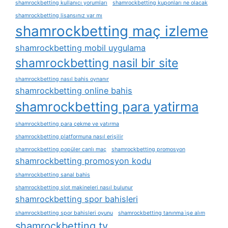
shamrockbetting kullanıcı yorumları
shamrockbetting kuponları ne olacak
shamrockbetting lisansınız var mı
shamrockbetting maç izleme
shamrockbetting mobil uygulama
shamrockbetting nasil bir site
shamrockbetting nasıl bahis oynanır
shamrockbetting online bahis
shamrockbetting para yatirma
shamrockbetting para çekme ve yatırma
shamrockbetting platformuna nasıl erişilir
shamrockbetting popüler canlı maç
shamrockbetting promosyon
shamrockbetting promosyon kodu
shamrockbetting sanal bahis
shamrockbetting slot makineleri nasıl bulunur
shamrockbetting spor bahisleri
shamrockbetting spor bahisleri oyunu
shamrockbetting tanınma i̇şe alım
shamrockbetting tv