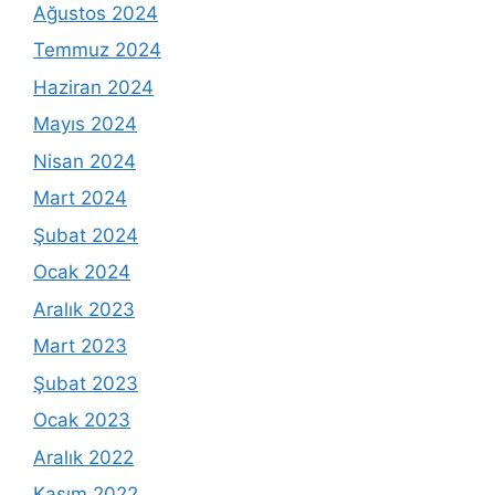
Ağustos 2024
Temmuz 2024
Haziran 2024
Mayıs 2024
Nisan 2024
Mart 2024
Şubat 2024
Ocak 2024
Aralık 2023
Mart 2023
Şubat 2023
Ocak 2023
Aralık 2022
Kasım 2022