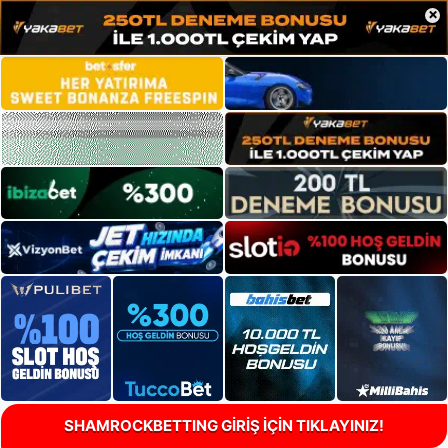
×
SHAMROCKBETTING GİRİŞ İÇİN TIKLAYINIZ!