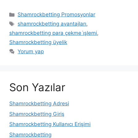
Kategoriler
Shamrockbetting Promosyonlar
Etiketler
shamrockbetting avantajları
,
shamrockbetting para çekme i̇şlemi
,
Shamrockbetting üyelik
Yorum yap
Son Yazılar
Shamrockbetting Adresi
Shamrockbetting Giriş
Shamrockbetting Kullanıcı Erişimi
Shamrockbetting