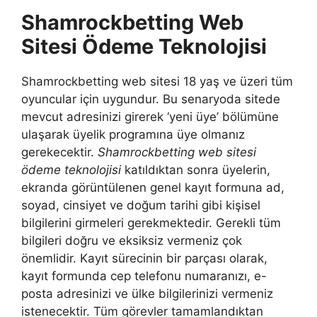
Shamrockbetting Web
Sitesi Ödeme Teknolojisi
Shamrockbetting web sitesi 18 yaş ve üzeri tüm
oyuncular için uygundur. Bu senaryoda sitede
mevcut adresinizi girerek ‘yeni üye’ bölümüne
ulaşarak üyelik programına üye olmanız
gerekecektir.
Shamrockbetting web sitesi
ödeme teknolojisi
katıldıktan sonra üyelerin,
ekranda görüntülenen genel kayıt formuna ad,
soyad, cinsiyet ve doğum tarihi gibi kişisel
bilgilerini girmeleri gerekmektedir. Gerekli tüm
bilgileri doğru ve eksiksiz vermeniz çok
önemlidir. Kayıt sürecinin bir parçası olarak,
kayıt formunda cep telefonu numaranızı, e-
posta adresinizi ve ülke bilgilerinizi vermeniz
istenecektir. Tüm görevler tamamlandıktan