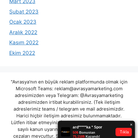
Mart 2023
Şubat 2023
Ocak 2023
Aralık 2022
Kasım 2022
Ekim 2022
"Avrasya'nın en büyük reklam platformunda olmak için
Microsoft Teams:
reklam@avrasyamarketing.com
adresimizden veya Telegram: @Avrasyamarketing
adresimizden irtibat kurabilirsiniz. (Tek iletişim
adreslerimiz teams / telegram ve mail adresimizdir.
Harici hiçbir iletişim adresimiz bulunmamaktadır.
Lütfen itibar etmeyiniz.) Türkiye yasalarına göre 7258
sayılı kanun uyarınca yasa dışı bahis oynamanın
cezaları mevcuttur. Şu an bulunduğunuz site hiç bir