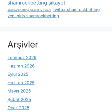
shamrockbetting şikayet
twitter shamrockbetting
shamrockbetting şikayet tv süreci
yeni giris shamrockbetting
Arşivler
Temmuz 2026
Haziran 2026
Eylül 2025
Haziran 2025
Mayıs 2025
Şubat 2025
Ocak 2025