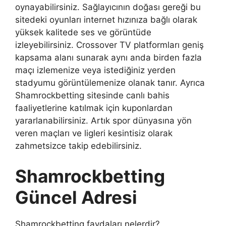
oynayabilirsiniz. Sağlayıcının doğası gereği bu
sitedeki oyunları internet hızınıza bağlı olarak
yüksek kalitede ses ve görüntüde
izleyebilirsiniz. Crossover TV platformları geniş
kapsama alanı sunarak aynı anda birden fazla
maçı izlemenize veya istediğiniz yerden
stadyumu görüntülemenize olanak tanır. Ayrıca
Shamrockbetting sitesinde canlı bahis
faaliyetlerine katılmak için kuponlardan
yararlanabilirsiniz. Artık spor dünyasına yön
veren maçları ve ligleri kesintisiz olarak
zahmetsizce takip edebilirsiniz.
Shamrockbetting
Güncel Adresi
Shamrockbetting faydaları nelerdir?