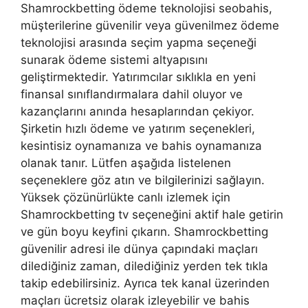
Shamrockbetting ödeme teknolojisi seobahis,
müşterilerine güvenilir veya güvenilmez ödeme
teknolojisi arasında seçim yapma seçeneği
sunarak ödeme sistemi altyapısını
geliştirmektedir. Yatırımcılar sıklıkla en yeni
finansal sınıflandırmalara dahil oluyor ve
kazançlarını anında hesaplarından çekiyor.
Şirketin hızlı ödeme ve yatırım seçenekleri,
kesintisiz oynamanıza ve bahis oynamanıza
olanak tanır. Lütfen aşağıda listelenen
seçeneklere göz atın ve bilgilerinizi sağlayın.
Yüksek çözünürlükte canlı izlemek için
Shamrockbetting tv seçeneğini aktif hale getirin
ve gün boyu keyfini çıkarın. Shamrockbetting
güvenilir adresi ile dünya çapındaki maçları
dilediğiniz zaman, dilediğiniz yerden tek tıkla
takip edebilirsiniz. Ayrıca tek kanal üzerinden
maçları ücretsiz olarak izleyebilir ve bahis