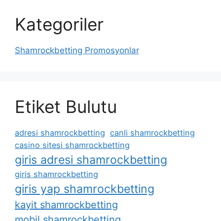
Kategoriler
Shamrockbetting Promosyonlar
Etiket Bulutu
adresi shamrockbetting
canli shamrockbetting
casino sitesi shamrockbetting
giris adresi shamrockbetting
giris shamrockbetting
giris yap shamrockbetting
kayit shamrockbetting
mobil shamrockbetting