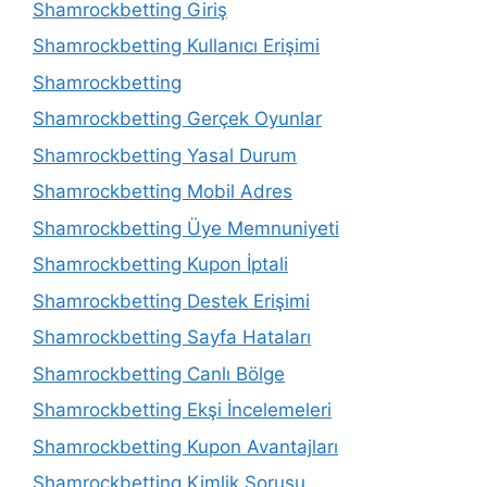
Shamrockbetting Giriş
Shamrockbetting Kullanıcı Erişimi
Shamrockbetting
Shamrockbetting Gerçek Oyunlar
Shamrockbetting Yasal Durum
Shamrockbetting Mobil Adres
Shamrockbetting Üye Memnuniyeti
Shamrockbetting Kupon İptali
Shamrockbetting Destek Erişimi
Shamrockbetting Sayfa Hataları
Shamrockbetting Canlı Bölge
Shamrockbetting Ekşi İncelemeleri
Shamrockbetting Kupon Avantajları
Shamrockbetting Kimlik Sorusu