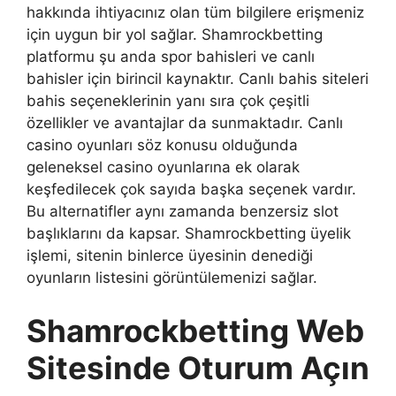
hakkında ihtiyacınız olan tüm bilgilere erişmeniz
için uygun bir yol sağlar. Shamrockbetting
platformu şu anda spor bahisleri ve canlı
bahisler için birincil kaynaktır. Canlı bahis siteleri
bahis seçeneklerinin yanı sıra çok çeşitli
özellikler ve avantajlar da sunmaktadır. Canlı
casino oyunları söz konusu olduğunda
geleneksel casino oyunlarına ek olarak
keşfedilecek çok sayıda başka seçenek vardır.
Bu alternatifler aynı zamanda benzersiz slot
başlıklarını da kapsar. Shamrockbetting üyelik
işlemi, sitenin binlerce üyesinin denediği
oyunların listesini görüntülemenizi sağlar.
Shamrockbetting Web
Sitesinde Oturum Açın