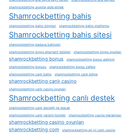
shamrockbetting avantaj elde etmek
Shamrockbetting bahis
shamrockbetting bahis bilgileri
shamrockbetting bahis platformu
Shamrockbetting bahis sitesi
shamrockbetting bedava bahisleri
shamrockbetting bingo alternatif ödülleri
shamrockbetting bingo oyunları
shamrockbetting bonus
shamrockbetting bonus dağıtım
shamrockbetting bonusu
shamrockbetting bonus zafere
shamrockbetting canlı bahis
shamrockbetting canlı bölge
shamrockbetting canlı casino
shamrockbetting canlı casino oyunları
Shamrockbetting canlı destek
shamrockbetting canlı desteği ne olacak
shamrockbetting canlı yardım hizmeti
shamrockbetting casino meraklıları
shamrockbetting casino oyunları
shamrockbetting com
shamrockbetting en i̇yi canlı casino