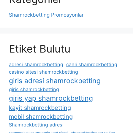
Shamrockbetting Promosyonlar
Etiket Bulutu
adresi shamrockbetting
canli shamrockbetting
casino sitesi shamrockbetting
giris adresi shamrockbetting
giris shamrockbetting
giris yap shamrockbetting
kayit shamrockbetting
mobil shamrockbetting
Shamrockbetting adresi
shamrockbetting ana sayfa kayıt süreci
shamrockbetting ana sayfası