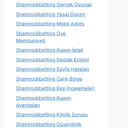
Shamrockbetting Gerçek Oyunlar
Shamrockbetting Yasal Durum
Shamrockbetting Mobil Adres
Shamrockbetting Üye
Memnuniyeti
Shamrockbetting Kupon İptali
Shamrockbetting Destek Erişimi
Shamrockbetting Sayfa Hataları
Shamrockbetting Canlı Bölge
Shamrockbetting Ekşi İncelemeleri
Shamrockbetting Kupon
Avantajları
Shamrockbetting Kimlik Sorusu
Shamrockbetting Güvenilirlik