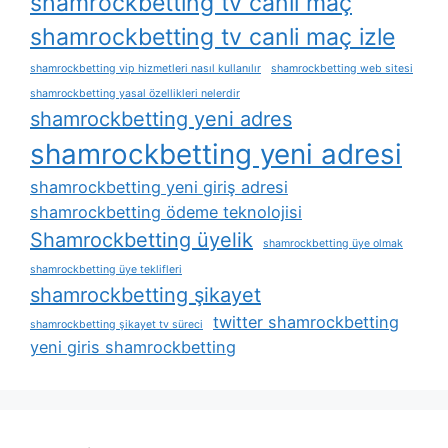
shamrockbetting tv canli maç
shamrockbetting tv canli maç izle
shamrockbetting vip hizmetleri nasıl kullanılır
shamrockbetting web sitesi
shamrockbetting yasal özellikleri nelerdir
shamrockbetting yeni adres
shamrockbetting yeni adresi
shamrockbetting yeni giriş adresi
shamrockbetting ödeme teknolojisi
Shamrockbetting üyelik
shamrockbetting üye olmak
shamrockbetting üye teklifleri
shamrockbetting şikayet
twitter shamrockbetting
shamrockbetting şikayet tv süreci
yeni giris shamrockbetting