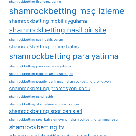
shamrockbetting lisansınız var mı
shamrockbetting maç izleme
shamrockbetting mobil uygulama
shamrockbetting nasil bir site
shamrockbetting nasıl bahis oynanır
shamrockbetting online bahis
shamrockbetting para yatirma
shamrockbetting para çekme ve yatırma
shamrockbetting platformuna nasıl erişilir
shamrockbetting popüler canlı maç
shamrockbetting promosyon
shamrockbetting promosyon kodu
shamrockbetting sanal bahis
shamrockbetting slot makineleri nasıl bulunur
shamrockbetting spor bahisleri
shamrockbetting spor bahisleri oyunu
shamrockbetting tanınma i̇şe alım
shamrockbetting tv