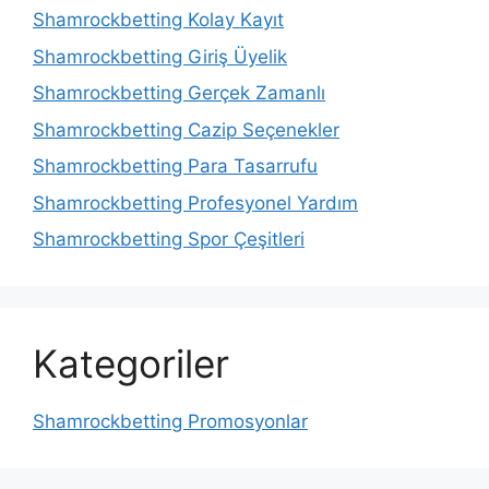
Shamrockbetting Kolay Kayıt
Shamrockbetting Giriş Üyelik
Shamrockbetting Gerçek Zamanlı
Shamrockbetting Cazip Seçenekler
Shamrockbetting Para Tasarrufu
Shamrockbetting Profesyonel Yardım
Shamrockbetting Spor Çeşitleri
Kategoriler
Shamrockbetting Promosyonlar