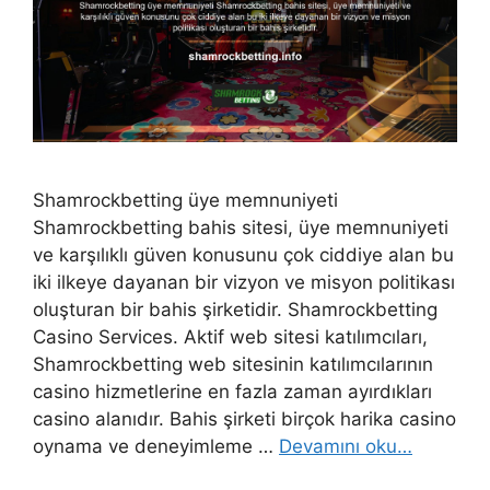
Shamrockbetting üye memnuniyeti
Shamrockbetting bahis sitesi, üye memnuniyeti
ve karşılıklı güven konusunu çok ciddiye alan bu
iki ilkeye dayanan bir vizyon ve misyon politikası
oluşturan bir bahis şirketidir. Shamrockbetting
Casino Services. Aktif web sitesi katılımcıları,
Shamrockbetting web sitesinin katılımcılarının
casino hizmetlerine en fazla zaman ayırdıkları
casino alanıdır. Bahis şirketi birçok harika casino
oynama ve deneyimleme …
Devamını oku…