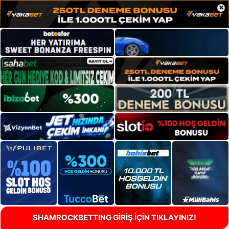
×
SHAMROCKBETTING GİRİŞ İÇİN TIKLAYINIZ!