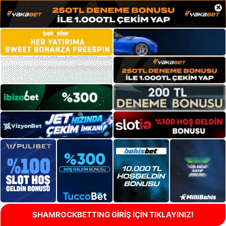
×
SHAMROCKBETTING GİRİŞ İÇİN TIKLAYINIZ!