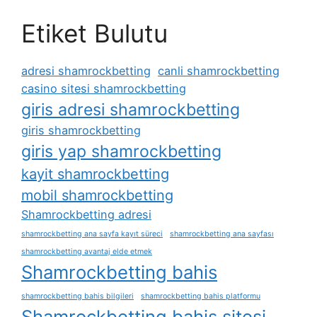
Etiket Bulutu
adresi shamrockbetting
canli shamrockbetting
casino sitesi shamrockbetting
giris adresi shamrockbetting
giris shamrockbetting
giris yap shamrockbetting
kayit shamrockbetting
mobil shamrockbetting
Shamrockbetting adresi
shamrockbetting ana sayfa kayıt süreci
shamrockbetting ana sayfası
shamrockbetting avantaj elde etmek
Shamrockbetting bahis
shamrockbetting bahis bilgileri
shamrockbetting bahis platformu
Shamrockbetting bahis sitesi