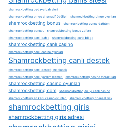
shamrockbetting bedava bahisleri
shamrockbetting bingo alternatif ödülleri
shamrockbetting bingo oyunları
shamrockbetting bonus
shamrockbetting bonus dağıtım
shamrockbetting bonusu
shamrockbetting bonus zafere
shamrockbetting canlı bahis
shamrockbetting canlı bölge
shamrockbetting canlı casino
shamrockbetting canlı casino oyunları
Shamrockbetting canlı destek
shamrockbetting canlı desteği ne olacak
shamrockbetting canlı yardım hizmeti
shamrockbetting casino meraklıları
shamrockbetting casino oyunları
shamrockbetting com
shamrockbetting en i̇yi canlı casino
shamrockbetting en karlı casino oyunları
shamrockbetting finansal risk
shamrockbetting giris
shamrockbetting giris adresi