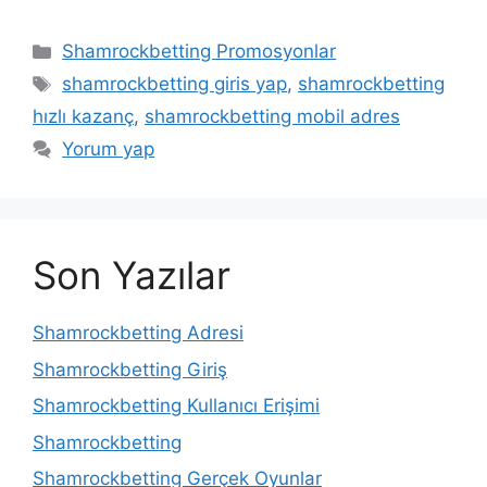
Kategoriler
Shamrockbetting Promosyonlar
Etiketler
shamrockbetting giris yap
,
shamrockbetting
hızlı kazanç
,
shamrockbetting mobil adres
Yorum yap
Son Yazılar
Shamrockbetting Adresi
Shamrockbetting Giriş
Shamrockbetting Kullanıcı Erişimi
Shamrockbetting
Shamrockbetting Gerçek Oyunlar