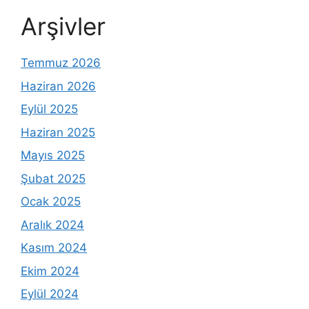
Arşivler
Temmuz 2026
Haziran 2026
Eylül 2025
Haziran 2025
Mayıs 2025
Şubat 2025
Ocak 2025
Aralık 2024
Kasım 2024
Ekim 2024
Eylül 2024