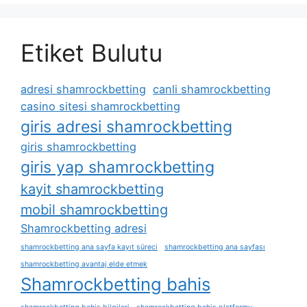
Etiket Bulutu
adresi shamrockbetting
canli shamrockbetting
casino sitesi shamrockbetting
giris adresi shamrockbetting
giris shamrockbetting
giris yap shamrockbetting
kayit shamrockbetting
mobil shamrockbetting
Shamrockbetting adresi
shamrockbetting ana sayfa kayıt süreci
shamrockbetting ana sayfası
shamrockbetting avantaj elde etmek
Shamrockbetting bahis