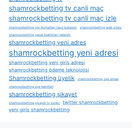
shamrockbetting tv canli maç
shamrockbetting tv canli maç izle
shamrockbetting vip hizmetleri nasıl kullanılır
shamrockbetting web sitesi
shamrockbetting yasal özellikleri nelerdir
shamrockbetting yeni adres
shamrockbetting yeni adresi
shamrockbetting yeni giriş adresi
shamrockbetting ödeme teknolojisi
Shamrockbetting üyelik
shamrockbetting üye olmak
shamrockbetting üye teklifleri
shamrockbetting şikayet
twitter shamrockbetting
shamrockbetting şikayet tv süreci
yeni giris shamrockbetting