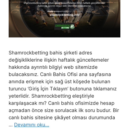
Shamrockbetting bahis şirketi adres
değişikliklerine ilişkin haftalık güncellemeler
hakkında ayrıntılı bilgiyi web sitemizde
bulacaksınız. Canlı Bahis Ofisi ana sayfasına
anında erişmek için sağ üst köşede bulunan
turuncu ‘Giriş İçin Tıklayın’ butonuna tıklamanız
yeterlidir. Shamrockbetting eleştiriyle
karşılaşacak mı? Canlı bahis ofisimizde hesap
açmadan önce size sorulacak ilk soru budur. Bir
canlı bahis sitesine şikâyet olması durumunda
…
Devamını oku…