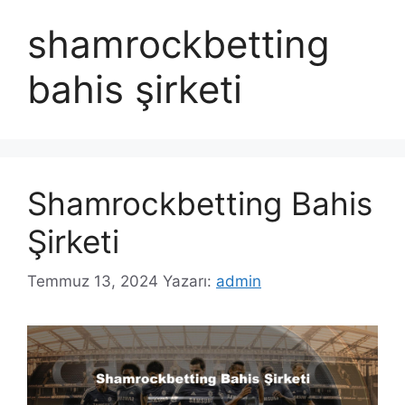
shamrockbetting
bahis şirketi
Shamrockbetting Bahis
Şirketi
Temmuz 13, 2024
Yazarı:
admin