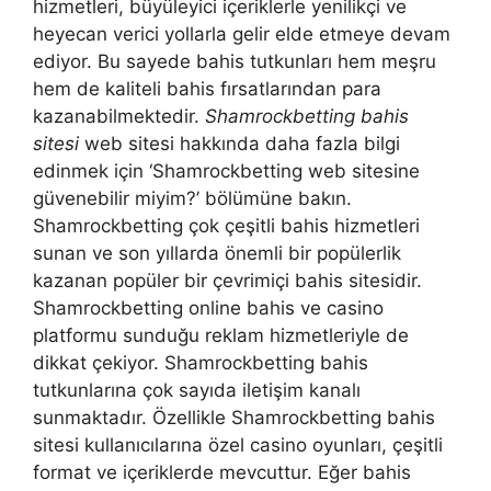
hizmetleri, büyüleyici içeriklerle yenilikçi ve
heyecan verici yollarla gelir elde etmeye devam
ediyor. Bu sayede bahis tutkunları hem meşru
hem de kaliteli bahis fırsatlarından para
kazanabilmektedir.
Shamrockbetting bahis
sitesi
web sitesi hakkında daha fazla bilgi
edinmek için ‘Shamrockbetting web sitesine
güvenebilir miyim?’ bölümüne bakın.
Shamrockbetting çok çeşitli bahis hizmetleri
sunan ve son yıllarda önemli bir popülerlik
kazanan popüler bir çevrimiçi bahis sitesidir.
Shamrockbetting online bahis ve casino
platformu sunduğu reklam hizmetleriyle de
dikkat çekiyor. Shamrockbetting bahis
tutkunlarına çok sayıda iletişim kanalı
sunmaktadır. Özellikle Shamrockbetting bahis
sitesi kullanıcılarına özel casino oyunları, çeşitli
format ve içeriklerde mevcuttur. Eğer bahis