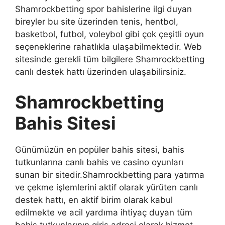
Shamrockbetting spor bahislerine ilgi duyan
bireyler bu site üzerinden tenis, hentbol, ​​
basketbol, ​​futbol, ​​voleybol gibi çok çeşitli oyun
seçeneklerine rahatlıkla ulaşabilmektedir. Web
sitesinde gerekli tüm bilgilere Shamrockbetting
canlı destek hattı üzerinden ulaşabilirsiniz.
Shamrockbetting
Bahis Sitesi
Günümüzün en popüler bahis sitesi, bahis
tutkunlarına canlı bahis ve casino oyunları
sunan bir sitedir.Shamrockbetting para yatırma
ve çekme işlemlerini aktif olarak yürüten canlı
destek hattı, en aktif birim olarak kabul
edilmekte ve acil yardıma ihtiyaç duyan tüm
bahis tutkunlarının giriş adresi olarak hizmet