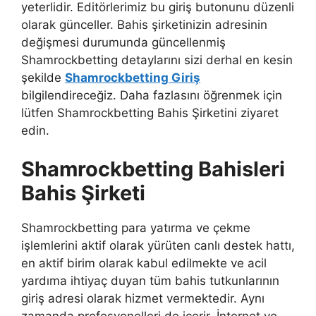
yeterlidir. Editörlerimiz bu giriş butonunu düzenli
olarak günceller. Bahis şirketinizin adresinin
değişmesi durumunda güncellenmiş
Shamrockbetting detaylarını sizi derhal en kesin
şekilde
Shamrockbetting Giriş
bilgilendireceğiz. Daha fazlasını öğrenmek için
lütfen Shamrockbetting Bahis Şirketini ziyaret
edin.
Shamrockbetting Bahisleri
Bahis Şirketi
Shamrockbetting para yatırma ve çekme
işlemlerini aktif olarak yürüten canlı destek hattı,
en aktif birim olarak kabul edilmekte ve acil
yardıma ihtiyaç duyan tüm bahis tutkunlarının
giriş adresi olarak hizmet vermektedir. Aynı