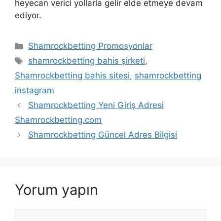
heyecan verici yollarla gelir elde etmeye devam
ediyor.
Kategoriler
Shamrockbetting Promosyonlar
Etiketler
shamrockbetting bahis şirketi
,
Shamrockbetting bahis sitesi
,
shamrockbetting
instagram
Yazı
Shamrockbetting Yeni Giriş Adresi
dolaşımı
Shamrockbetting.com
Shamrockbetting Güncel Adres Bilgisi
Yorum yapın
Yorum