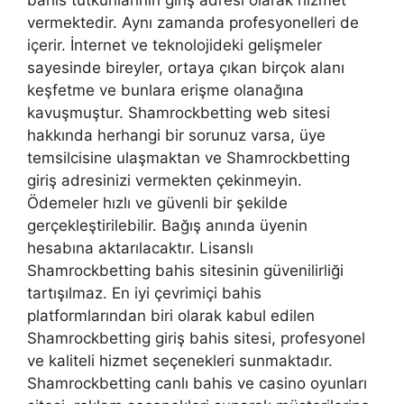
vermektedir. Aynı zamanda profesyonelleri de
içerir. İnternet ve teknolojideki gelişmeler
sayesinde bireyler, ortaya çıkan birçok alanı
keşfetme ve bunlara erişme olanağına
kavuşmuştur. Shamrockbetting web sitesi
hakkında herhangi bir sorunuz varsa, üye
temsilcisine ulaşmaktan ve Shamrockbetting
giriş adresinizi vermekten çekinmeyin.
Ödemeler hızlı ve güvenli bir şekilde
gerçekleştirilebilir. Bağış anında üyenin
hesabına aktarılacaktır. Lisanslı
Shamrockbetting bahis sitesinin güvenilirliği
tartışılmaz. En iyi çevrimiçi bahis
platformlarından biri olarak kabul edilen
Shamrockbetting giriş bahis sitesi, profesyonel
ve kaliteli hizmet seçenekleri sunmaktadır.
Shamrockbetting canlı bahis ve casino oyunları