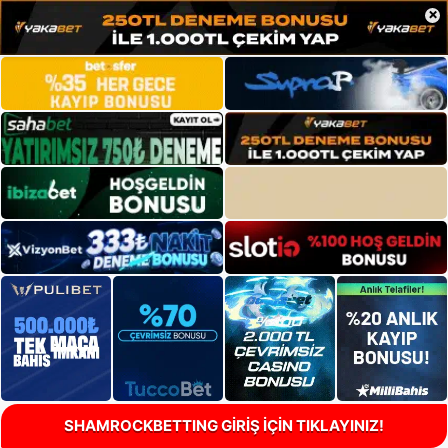
×
SHAMROCKBETTING GİRİŞ İÇİN TIKLAYINIZ!