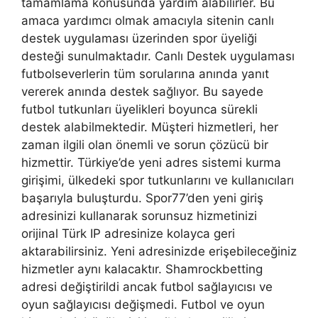
tamamlama konusunda yardım alabilirler. Bu
amaca yardımcı olmak amacıyla sitenin canlı
destek uygulaması üzerinden spor üyeliği
desteği sunulmaktadır. Canlı Destek uygulaması
futbolseverlerin tüm sorularına anında yanıt
vererek anında destek sağlıyor. Bu sayede
futbol tutkunları üyelikleri boyunca sürekli
destek alabilmektedir. Müşteri hizmetleri, her
zaman ilgili olan önemli ve sorun çözücü bir
hizmettir. Türkiye’de yeni adres sistemi kurma
girişimi, ülkedeki spor tutkunlarını ve kullanıcıları
başarıyla buluşturdu. Spor77’den yeni giriş
adresinizi kullanarak sorunsuz hizmetinizi
orijinal Türk IP adresinize kolayca geri
aktarabilirsiniz. Yeni adresinizde erişebileceğiniz
hizmetler aynı kalacaktır. Shamrockbetting
adresi değiştirildi ancak futbol sağlayıcısı ve
oyun sağlayıcısı değişmedi. Futbol ve oyun