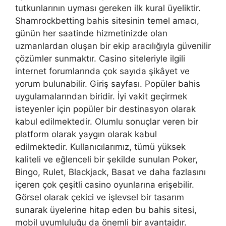
tutkunlarının uyması gereken ilk kural üyeliktir.
Shamrockbetting bahis sitesinin temel amacı,
günün her saatinde hizmetinizde olan
uzmanlardan oluşan bir ekip aracılığıyla güvenilir
çözümler sunmaktır. Casino siteleriyle ilgili
internet forumlarında çok sayıda şikâyet ve
yorum bulunabilir. Giriş sayfası. Popüler bahis
uygulamalarından biridir. İyi vakit geçirmek
isteyenler için popüler bir destinasyon olarak
kabul edilmektedir. Olumlu sonuçlar veren bir
platform olarak yaygın olarak kabul
edilmektedir. Kullanıcılarımız, tümü yüksek
kaliteli ve eğlenceli bir şekilde sunulan Poker,
Bingo, Rulet, Blackjack, Basat ve daha fazlasını
içeren çok çeşitli casino oyunlarına erişebilir.
Görsel olarak çekici ve işlevsel bir tasarım
sunarak üyelerine hitap eden bu bahis sitesi,
mobil uyumluluğu da önemli bir avantajdır.