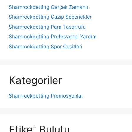
Shamrockbetting Gerçek Zamanlı
Shamrockbetting Cazip Seçenekler
Shamrockbetting Para Tasarrufu
Shamrockbetting Profesyonel Yardım
Shamrockbetting Spor Çeşitleri
Kategoriler
Shamrockbetting Promosyonlar
Etiket Bulutu