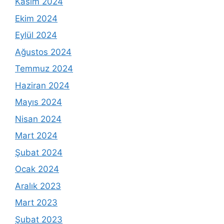
Kasım 2024
Ekim 2024
Eylül 2024
Ağustos 2024
Temmuz 2024
Haziran 2024
Mayıs 2024
Nisan 2024
Mart 2024
Şubat 2024
Ocak 2024
Aralık 2023
Mart 2023
Şubat 2023