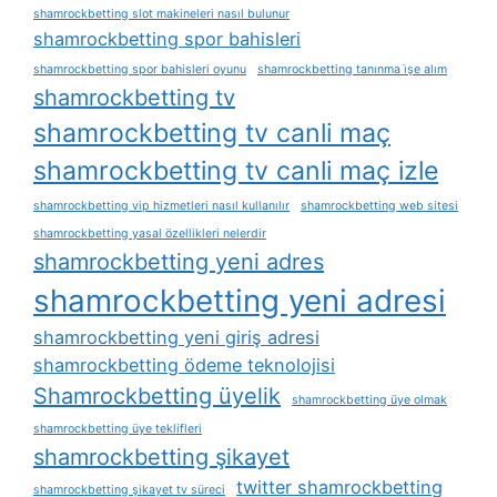
shamrockbetting slot makineleri nasıl bulunur
shamrockbetting spor bahisleri
shamrockbetting spor bahisleri oyunu
shamrockbetting tanınma i̇şe alım
shamrockbetting tv
shamrockbetting tv canli maç
shamrockbetting tv canli maç izle
shamrockbetting vip hizmetleri nasıl kullanılır
shamrockbetting web sitesi
shamrockbetting yasal özellikleri nelerdir
shamrockbetting yeni adres
shamrockbetting yeni adresi
shamrockbetting yeni giriş adresi
shamrockbetting ödeme teknolojisi
Shamrockbetting üyelik
shamrockbetting üye olmak
shamrockbetting üye teklifleri
shamrockbetting şikayet
twitter shamrockbetting
shamrockbetting şikayet tv süreci