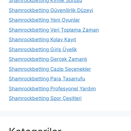
Shamrockbetting Kimlik Sorusu
Shamrockbetting Güvenilirlik Düzeyi
Shamrockbetting Yeni Oyunlar
Shamrockbetting Veri Toplama Zaman
Shamrockbetting Kolay Kayıt
Shamrockbetting Giriş Üyelik
Shamrockbetting Gerçek Zamanlı
Shamrockbetting Cazip Seçenekler
Shamrockbetting Para Tasarrufu
Shamrockbetting Profesyonel Yardım
Shamrockbetting Spor Çeşitleri