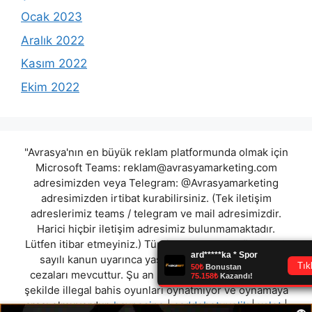
Ocak 2023
Aralık 2022
Kasım 2022
Ekim 2022
"Avrasya'nın en büyük reklam platformunda olmak için
Microsoft Teams:
reklam@avrasyamarketing.com
adresimizden veya Telegram: @Avrasyamarketing
adresimizden irtibat kurabilirsiniz. (Tek iletişim
adreslerimiz teams / telegram ve mail adresimizdir.
Harici hiçbir iletişim adresimiz bulunmamaktadır.
Lütfen itibar etmeyiniz.) Türkiye yasalarına göre 7258
sayılı kanun uyarınca yasa dışı bahis oynamanın
cezaları mevcuttur. Şu an bulunduğunuz site hiç bir
şekilde illegal bahis oyunları oynatmıyor ve oynamaya
aracı olmuyordur.
baynesine
|
caddebetuyelik
|
xslot
|