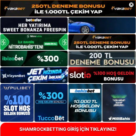
×
SHAMROCKBETTING GİRİŞ İÇİN TIKLAYINIZ!