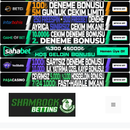
İçeriğe
atla
Menü