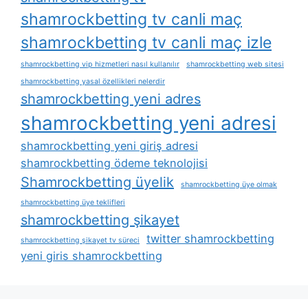
shamrockbetting tv canli maç
shamrockbetting tv canli maç izle
shamrockbetting vip hizmetleri nasıl kullanılır
shamrockbetting web sitesi
shamrockbetting yasal özellikleri nelerdir
shamrockbetting yeni adres
shamrockbetting yeni adresi
shamrockbetting yeni giriş adresi
shamrockbetting ödeme teknolojisi
Shamrockbetting üyelik
shamrockbetting üye olmak
shamrockbetting üye teklifleri
shamrockbetting şikayet
twitter shamrockbetting
shamrockbetting şikayet tv süreci
yeni giris shamrockbetting