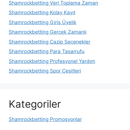
Shamrockbetting Veri Toplama Zaman
Shamrockbetting Kolay Kayıt
Shamrockbetting Giriş Üyelik
Shamrockbetting Gerçek Zamanlı
Shamrockbetting Cazip Seçenekler
Shamrockbetting Para Tasarrufu
Shamrockbetting Profesyonel Yardım
Shamrockbetting Spor Çeşitleri
Kategoriler
Shamrockbetting Promosyonlar