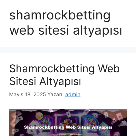
shamrockbetting
web sitesi altyapısı
Shamrockbetting Web
Sitesi Altyapısı
Mayıs 18, 2025
Yazarı:
admin