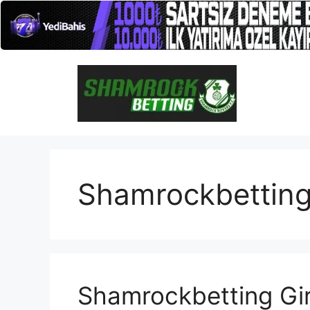
İçeriğe
atla
Shamrockbetting 
Shamrockbetting Gir