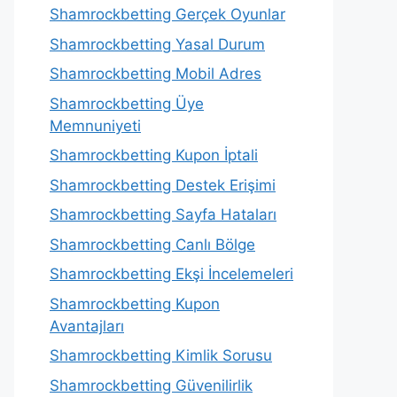
Shamrockbetting Gerçek Oyunlar
Shamrockbetting Yasal Durum
Shamrockbetting Mobil Adres
Shamrockbetting Üye
Memnuniyeti
Shamrockbetting Kupon İptali
Shamrockbetting Destek Erişimi
Shamrockbetting Sayfa Hataları
Shamrockbetting Canlı Bölge
Shamrockbetting Ekşi İncelemeleri
Shamrockbetting Kupon
Avantajları
Shamrockbetting Kimlik Sorusu
Shamrockbetting Güvenilirlik