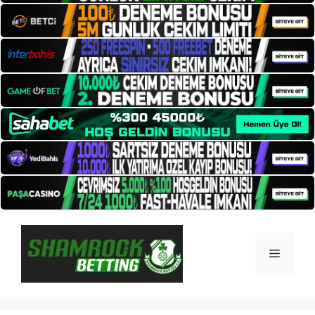
İçeriğe
atla
Menü