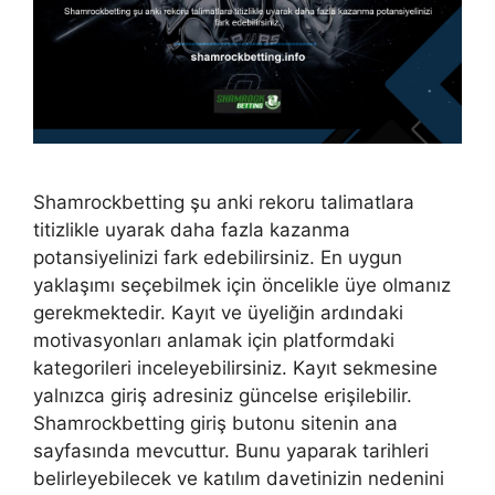
Shamrockbetting şu anki rekoru talimatlara
titizlikle uyarak daha fazla kazanma
potansiyelinizi fark edebilirsiniz. En uygun
yaklaşımı seçebilmek için öncelikle üye olmanız
gerekmektedir. Kayıt ve üyeliğin ardındaki
motivasyonları anlamak için platformdaki
kategorileri inceleyebilirsiniz. Kayıt sekmesine
yalnızca giriş adresiniz güncelse erişilebilir.
Shamrockbetting giriş butonu sitenin ana
sayfasında mevcuttur. Bunu yaparak tarihleri ​​
belirleyebilecek ve katılım davetinizin nedenini