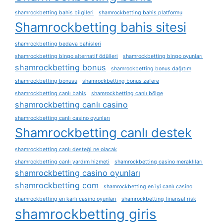
shamrockbetting bahis bilgileri
shamrockbetting bahis platformu
Shamrockbetting bahis sitesi
shamrockbetting bedava bahisleri
shamrockbetting bingo alternatif ödülleri
shamrockbetting bingo oyunları
shamrockbetting bonus
shamrockbetting bonus dağıtım
shamrockbetting bonusu
shamrockbetting bonus zafere
shamrockbetting canlı bahis
shamrockbetting canlı bölge
shamrockbetting canlı casino
shamrockbetting canlı casino oyunları
Shamrockbetting canlı destek
shamrockbetting canlı desteği ne olacak
shamrockbetting canlı yardım hizmeti
shamrockbetting casino meraklıları
shamrockbetting casino oyunları
shamrockbetting com
shamrockbetting en i̇yi canlı casino
shamrockbetting en karlı casino oyunları
shamrockbetting finansal risk
shamrockbetting giris