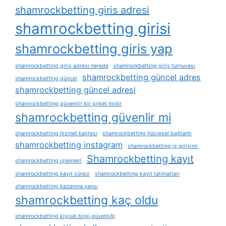
shamrockbetting giris adresi
shamrockbetting girisi
shamrockbetting giris yap
shamrockbetting giriş adresi nerede
shamrockbetting giriş turnuvası
shamrockbetting güncel adres
shamrockbetting güncel
shamrockbetting güncel adresi
shamrockbetting güvenilir bir şirket midir
shamrockbetting güvenlir mi
shamrockbetting hizmet kalitesi
shamrockbetting hücresel bağlantı
shamrockbetting instagram
shamrockbetting i̇ş girişimi
Shamrockbetting kayıt
shamrockbetting i̇şlemleri
shamrockbetting kayıt süreci
shamrockbetting kayıt talimatları
shamrockbetting kazanma şansı
shamrockbetting kaç oldu
shamrockbetting kişisel bilgi güvenliği