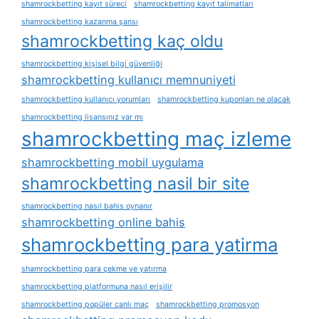
shamrockbetting kayıt süreci
shamrockbetting kayıt talimatları
shamrockbetting kazanma şansı
shamrockbetting kaç oldu
shamrockbetting kişisel bilgi güvenliği
shamrockbetting kullanıcı memnuniyeti
shamrockbetting kullanıcı yorumları
shamrockbetting kuponları ne olacak
shamrockbetting lisansınız var mı
shamrockbetting maç izleme
shamrockbetting mobil uygulama
shamrockbetting nasil bir site
shamrockbetting nasıl bahis oynanır
shamrockbetting online bahis
shamrockbetting para yatirma
shamrockbetting para çekme ve yatırma
shamrockbetting platformuna nasıl erişilir
shamrockbetting popüler canlı maç
shamrockbetting promosyon