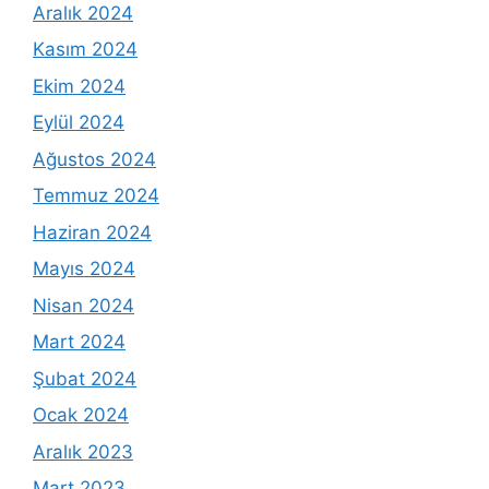
Aralık 2024
Kasım 2024
Ekim 2024
Eylül 2024
Ağustos 2024
Temmuz 2024
Haziran 2024
Mayıs 2024
Nisan 2024
Mart 2024
Şubat 2024
Ocak 2024
Aralık 2023
Mart 2023