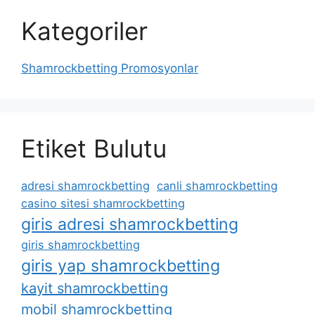
Kategoriler
Shamrockbetting Promosyonlar
Etiket Bulutu
adresi shamrockbetting
canli shamrockbetting
casino sitesi shamrockbetting
giris adresi shamrockbetting
giris shamrockbetting
giris yap shamrockbetting
kayit shamrockbetting
mobil shamrockbetting