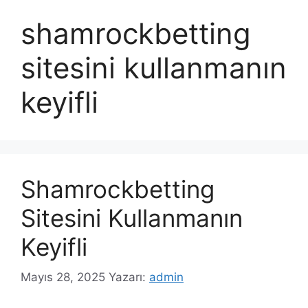
shamrockbetting
sitesini kullanmanın
keyifli
Shamrockbetting
Sitesini Kullanmanın
Keyifli
Mayıs 28, 2025
Yazarı:
admin