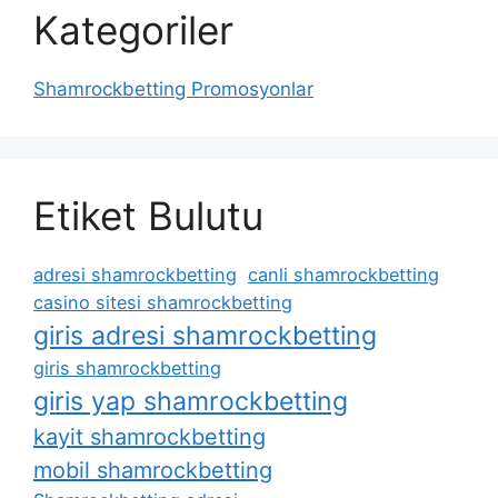
Kategoriler
Shamrockbetting Promosyonlar
Etiket Bulutu
adresi shamrockbetting
canli shamrockbetting
casino sitesi shamrockbetting
giris adresi shamrockbetting
giris shamrockbetting
giris yap shamrockbetting
kayit shamrockbetting
mobil shamrockbetting