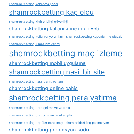
shamrockbetting kazanma şansı
shamrockbetting kaç oldu
shamrockbetting kişisel bilgi güvenliği
shamrockbetting kullanıcı memnuniyeti
shamrockbetting kullanıcı yorumları
shamrockbetting kuponları ne olacak
shamrockbetting lisansınız var mı
shamrockbetting maç izleme
shamrockbetting mobil uygulama
shamrockbetting nasil bir site
shamrockbetting nasıl bahis oynanır
shamrockbetting online bahis
shamrockbetting para yatirma
shamrockbetting para çekme ve yatırma
shamrockbetting platformuna nasıl erişilir
shamrockbetting popüler canlı maç
shamrockbetting promosyon
shamrockbetting promosyon kodu