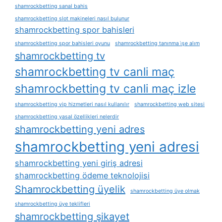
shamrockbetting sanal bahis
shamrockbetting slot makineleri nasıl bulunur
shamrockbetting spor bahisleri
shamrockbetting spor bahisleri oyunu
shamrockbetting tanınma i̇şe alım
shamrockbetting tv
shamrockbetting tv canli maç
shamrockbetting tv canli maç izle
shamrockbetting vip hizmetleri nasıl kullanılır
shamrockbetting web sitesi
shamrockbetting yasal özellikleri nelerdir
shamrockbetting yeni adres
shamrockbetting yeni adresi
shamrockbetting yeni giriş adresi
shamrockbetting ödeme teknolojisi
Shamrockbetting üyelik
shamrockbetting üye olmak
shamrockbetting üye teklifleri
shamrockbetting şikayet