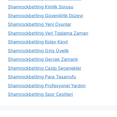
Shamrockbetting Kimlik Sorusu
Shamrockbetting Güvenilirlik Düzeyi
Shamrockbetting Yeni Oyunlar
Shamrockbetting Veri Toplama Zaman
Shamrockbetting Kolay Kayıt
Shamrockbetting Giriş Üyelik
Shamrockbetting Gerçek Zamanlı
Shamrockbetting Cazip Seçenekler
Shamrockbetting Para Tasarrufu
Shamrockbetting Profesyonel Yardım
Shamrockbetting Spor Çeşitleri