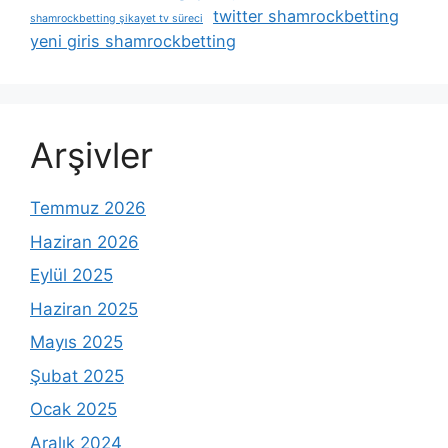
twitter shamrockbetting
shamrockbetting şikayet tv süreci
yeni giris shamrockbetting
Arşivler
Temmuz 2026
Haziran 2026
Eylül 2025
Haziran 2025
Mayıs 2025
Şubat 2025
Ocak 2025
Aralık 2024