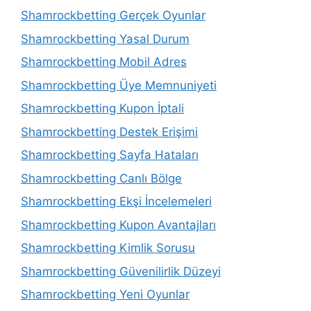
Shamrockbetting Gerçek Oyunlar
Shamrockbetting Yasal Durum
Shamrockbetting Mobil Adres
Shamrockbetting Üye Memnuniyeti
Shamrockbetting Kupon İptali
Shamrockbetting Destek Erişimi
Shamrockbetting Sayfa Hataları
Shamrockbetting Canlı Bölge
Shamrockbetting Ekşi İncelemeleri
Shamrockbetting Kupon Avantajları
Shamrockbetting Kimlik Sorusu
Shamrockbetting Güvenilirlik Düzeyi
Shamrockbetting Yeni Oyunlar