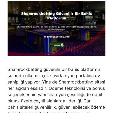
Shamrockbetting güvenilir bir bahis platformu
şu anda ülkemiz çok sayıda oyun portalına ev
sahipliği yapıyor. Yine de Shamrockbetting sitesi
her açıdan eşsizdir.’ Ödeme teknolojisi ve bonus
seçeneklerinin yanı sıra oyun çeşitliliği de dahil
olmak üzere çeşitli alanlarda liderliği. Canlı
bahis siteleri güvenilirlik, güvenilebilecek ödeme