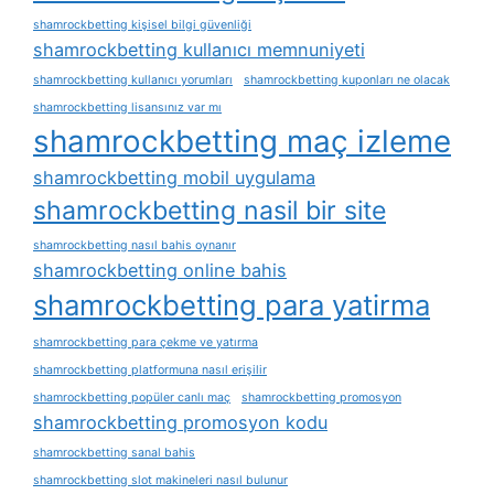
shamrockbetting kişisel bilgi güvenliği
shamrockbetting kullanıcı memnuniyeti
shamrockbetting kullanıcı yorumları
shamrockbetting kuponları ne olacak
shamrockbetting lisansınız var mı
shamrockbetting maç izleme
shamrockbetting mobil uygulama
shamrockbetting nasil bir site
shamrockbetting nasıl bahis oynanır
shamrockbetting online bahis
shamrockbetting para yatirma
shamrockbetting para çekme ve yatırma
shamrockbetting platformuna nasıl erişilir
shamrockbetting popüler canlı maç
shamrockbetting promosyon
shamrockbetting promosyon kodu
shamrockbetting sanal bahis
shamrockbetting slot makineleri nasıl bulunur