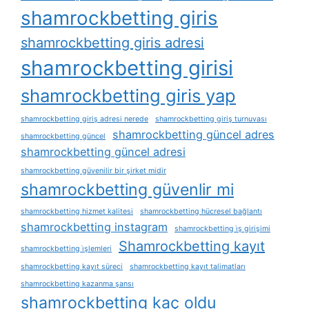
shamrockbetting giris
shamrockbetting giris adresi
shamrockbetting girisi
shamrockbetting giris yap
shamrockbetting giriş adresi nerede
shamrockbetting giriş turnuvası
shamrockbetting güncel adres
shamrockbetting güncel
shamrockbetting güncel adresi
shamrockbetting güvenilir bir şirket midir
shamrockbetting güvenlir mi
shamrockbetting hizmet kalitesi
shamrockbetting hücresel bağlantı
shamrockbetting instagram
shamrockbetting i̇ş girişimi
Shamrockbetting kayıt
shamrockbetting i̇şlemleri
shamrockbetting kayıt süreci
shamrockbetting kayıt talimatları
shamrockbetting kazanma şansı
shamrockbetting kaç oldu