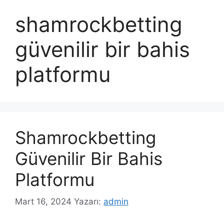
shamrockbetting
güvenilir bir bahis
platformu
Shamrockbetting
Güvenilir Bir Bahis
Platformu
Mart 16, 2024
Yazarı:
admin