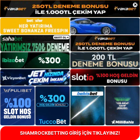
×
SHAMROCKBETTING GİRİŞ İÇİN TIKLAYINIZ!