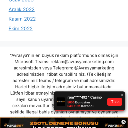
Aralık 2022
Kasım 2022
Ekim 2022
"Avrasya'nın en büyük reklam platformunda olmak için
Microsoft Teams:
reklam@avrasyamarketing.com
adresimizden veya Telegram: @Avrasyamarketing
adresimizden irtibat kurabilirsiniz. (Tek iletişim
adreslerimiz teams / telegram ve mail adresimizdir.
Harici hiçbir iletişim adresimiz bulunmamaktadır.
Lütfen itibar etmeyiniz.) Türkiye yasalarına göre 7258
sayılı kanun uyarınca yasa dışı bahis oynamanın
cezaları mevcuttur. Şu an bulunduğunuz site hiç bir
şekilde illegal bahis oyunları oynatmıyor ve oynamaya
aracı olmuyordur.
baynesine
|
caddebetuyelik
|
xslot
|
×
baybahis
|
saranbett
|
betimle
|
izzabahis
|
rilabet
"