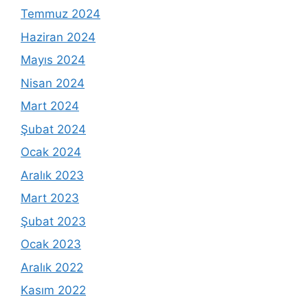
Temmuz 2024
Haziran 2024
Mayıs 2024
Nisan 2024
Mart 2024
Şubat 2024
Ocak 2024
Aralık 2023
Mart 2023
Şubat 2023
Ocak 2023
Aralık 2022
Kasım 2022