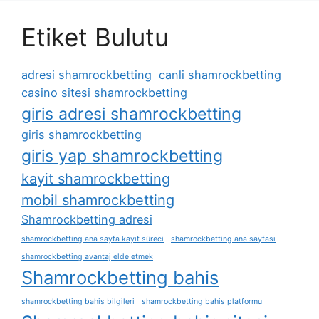
Etiket Bulutu
adresi shamrockbetting
canli shamrockbetting
casino sitesi shamrockbetting
giris adresi shamrockbetting
giris shamrockbetting
giris yap shamrockbetting
kayit shamrockbetting
mobil shamrockbetting
Shamrockbetting adresi
shamrockbetting ana sayfa kayıt süreci
shamrockbetting ana sayfası
shamrockbetting avantaj elde etmek
Shamrockbetting bahis
shamrockbetting bahis bilgileri
shamrockbetting bahis platformu