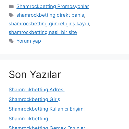
Kategoriler
Shamrockbetting Promosyonlar
Etiketler
shamrockbetting direkt bahis
,
shamrockbetting güncel giriş kaydı
,
shamrockbetting nasil bir site
Yorum yap
Son Yazılar
Shamrockbetting Adresi
Shamrockbetting Giriş
Shamrockbetting Kullanıcı Erişimi
Shamrockbetting
Shamrockbetting Gerçek Oyunlar