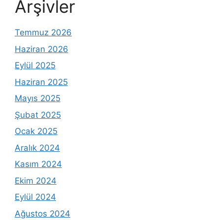
Arşivler
Temmuz 2026
Haziran 2026
Eylül 2025
Haziran 2025
Mayıs 2025
Şubat 2025
Ocak 2025
Aralık 2024
Kasım 2024
Ekim 2024
Eylül 2024
Ağustos 2024