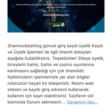
Shamrockbetting güncel giriş kaydı üyelik Kaydı
ve Üyelik İşlemleri ile ilgili önemli detayları
aşağıda bulabilirsiniz. Teşekkürler! Siteye üyelik,
bireylerin bahis, bahis ve casino oyunlarına
katılmasını sağladığı için çok önemlidir.
Katılımcıların işlemlerinde yer alan bilgiler
rolünüzün hayati bir bileşenidir. Resmi web
sitesini ve kayıtlı giriş adresini kullanarak
kullanım için kayıt olabilirsiniz. Sayfanın üst
kısmında Durum sekmesini …
Devamını oku…