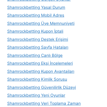
Shamrockbetting Yasal Durum
Shamrockbetting Mobil Adres
Shamrockbetting Üye Memnuniyeti
Shamrockbetting Kupon İptali
Shamrockbetting Destek Erişimi
Shamrockbetting Sayfa Hataları
Shamrockbetting Canlı Bölge
Shamrockbetting Ekşi İncelemeleri
Shamrockbetting Kupon Avantajları
Shamrockbetting Kimlik Sorusu
Shamrockbetting Güvenilirlik Düzeyi
Shamrockbetting Yeni Oyunlar
Shamrockbetting Veri Toplama Zaman