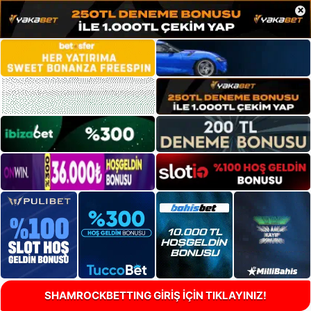
×
SHAMROCKBETTING GİRİŞ İÇİN TIKLAYINIZ!