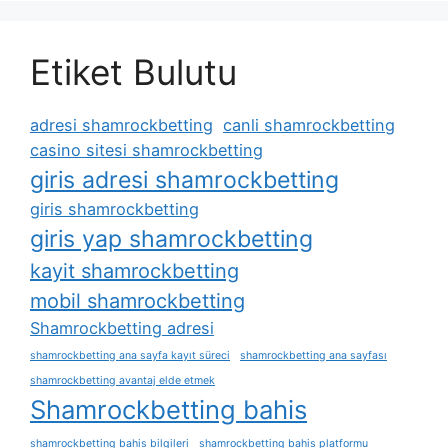
Etiket Bulutu
adresi shamrockbetting
canli shamrockbetting
casino sitesi shamrockbetting
giris adresi shamrockbetting
giris shamrockbetting
giris yap shamrockbetting
kayit shamrockbetting
mobil shamrockbetting
Shamrockbetting adresi
shamrockbetting ana sayfa kayıt süreci
shamrockbetting ana sayfası
shamrockbetting avantaj elde etmek
Shamrockbetting bahis
shamrockbetting bahis bilgileri
shamrockbetting bahis platformu