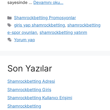
sayesinde …
Devamını oku…
Kategoriler
Shamrockbetting Promosyonlar
Etiketler
giris yap shamrockbetting
,
shamrockbetting
e-spor oyunları
,
shamrockbetting yatırım
Yorum yap
Son Yazılar
Shamrockbetting Adresi
Shamrockbetting Giriş
Shamrockbetting Kullanıcı Erişimi
Shamrockbetting