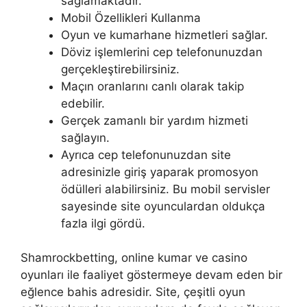
sağlamaktadır.
Mobil Özellikleri Kullanma
Oyun ve kumarhane hizmetleri sağlar.
Döviz işlemlerini cep telefonunuzdan
gerçekleştirebilirsiniz.
Maçın oranlarını canlı olarak takip
edebilir.
Gerçek zamanlı bir yardım hizmeti
sağlayın.
Ayrıca cep telefonunuzdan site
adresinizle giriş yaparak promosyon
ödülleri alabilirsiniz. Bu mobil servisler
sayesinde site oyunculardan oldukça
fazla ilgi gördü.
Shamrockbetting, online kumar ve casino
oyunları ile faaliyet göstermeye devam eden bir
eğlence bahis adresidir. Site, çeşitli oyun