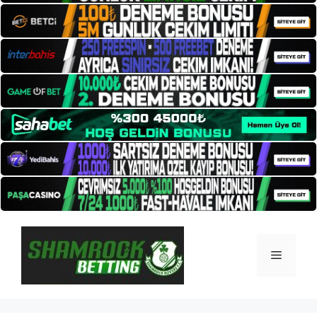
İçeriğe
atla
Menü