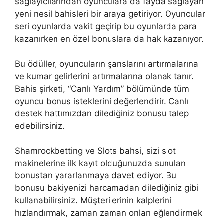
sağlayıcılarından oyunculara da fayda sağlayan
yeni nesil bahisleri bir araya getiriyor. Oyuncular
seri oyunlarda vakit geçirip bu oyunlarda para
kazanırken en özel bonuslara da hak kazanıyor.
Bu ödüller, oyuncuların şanslarını artırmalarına
ve kumar gelirlerini artırmalarına olanak tanır.
Bahis şirketi, “Canlı Yardım” bölümünde tüm
oyuncu bonus isteklerini değerlendirir. Canlı
destek hattımızdan dilediğiniz bonusu talep
edebilirsiniz.
Shamrockbetting ve Slots bahsi, sizi slot
makinelerine ilk kayıt olduğunuzda sunulan
bonustan yararlanmaya davet ediyor. Bu
bonusu bakiyenizi harcamadan dilediğiniz gibi
kullanabilirsiniz. Müşterilerinin kalplerini
hızlandırmak, zaman zaman onları eğlendirmek