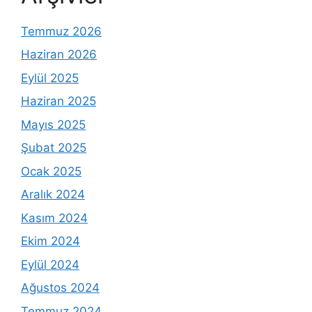
Temmuz 2026
Haziran 2026
Eylül 2025
Haziran 2025
Mayıs 2025
Şubat 2025
Ocak 2025
Aralık 2024
Kasım 2024
Ekim 2024
Eylül 2024
Ağustos 2024
Temmuz 2024