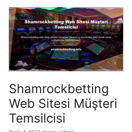
Shamrockbetting
Web Sitesi Müşteri
Temsilcisi