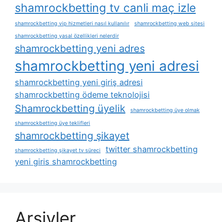
shamrockbetting tv canli maç izle
shamrockbetting vip hizmetleri nasıl kullanılır
shamrockbetting web sitesi
shamrockbetting yasal özellikleri nelerdir
shamrockbetting yeni adres
shamrockbetting yeni adresi
shamrockbetting yeni giriş adresi
shamrockbetting ödeme teknolojisi
Shamrockbetting üyelik
shamrockbetting üye olmak
shamrockbetting üye teklifleri
shamrockbetting şikayet
twitter shamrockbetting
shamrockbetting şikayet tv süreci
yeni giris shamrockbetting
Arşivler