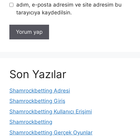
adım, e-posta adresim ve site adresim bu
tarayıcıya kaydedilsin.
Son Yazılar
Shamrockbetting Adresi
Shamrockbetting Giriş
Shamrockbetting Kullanıcı Erişimi
Shamrockbetting
Shamrockbetting Gerçek Oyunlar