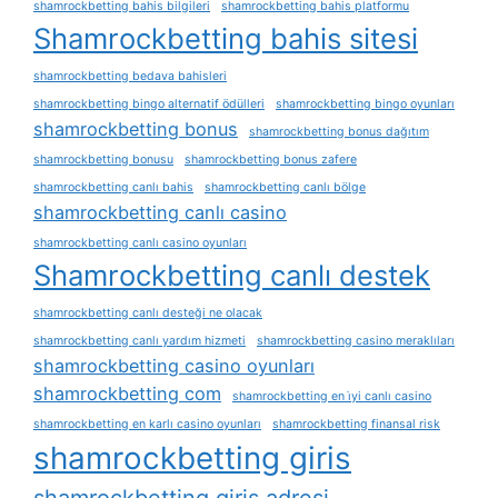
shamrockbetting bahis bilgileri
shamrockbetting bahis platformu
Shamrockbetting bahis sitesi
shamrockbetting bedava bahisleri
shamrockbetting bingo alternatif ödülleri
shamrockbetting bingo oyunları
shamrockbetting bonus
shamrockbetting bonus dağıtım
shamrockbetting bonusu
shamrockbetting bonus zafere
shamrockbetting canlı bahis
shamrockbetting canlı bölge
shamrockbetting canlı casino
shamrockbetting canlı casino oyunları
Shamrockbetting canlı destek
shamrockbetting canlı desteği ne olacak
shamrockbetting canlı yardım hizmeti
shamrockbetting casino meraklıları
shamrockbetting casino oyunları
shamrockbetting com
shamrockbetting en i̇yi canlı casino
shamrockbetting en karlı casino oyunları
shamrockbetting finansal risk
shamrockbetting giris