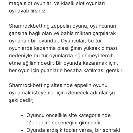
mega slot oyunları ve klasik slot oyunları
oynayabilirsiniz.
Shamrockbetting zeppelin oyunu, oyuncunun
şansına bağlı olan ve bahis miktarı çarpılarak
oynanan bir oyundur. Oyuncular, bu tür
oyunlarda kazanma olasılığının yüksek olması
nedeniyle bu tür oyunlarda eğlenmeyi tercih
etme eğilimindedir. Bir oyunda kazanmak için,
her oyun için puanların hesaba katılması gerekir.
Shamrockbetting sitesinde eppelin oyunu
oynamak isteyenler için izlenecek adımlar şu
şekildedir;
Oyuncu öncelikle site kategorisinde
“Zeppelin” seçeneğini girmelidir.
Oyunda ardışık toplar varsa, bir sonraki