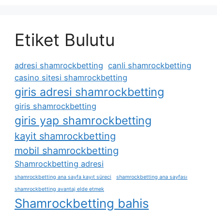
Etiket Bulutu
adresi shamrockbetting
canli shamrockbetting
casino sitesi shamrockbetting
giris adresi shamrockbetting
giris shamrockbetting
giris yap shamrockbetting
kayit shamrockbetting
mobil shamrockbetting
Shamrockbetting adresi
shamrockbetting ana sayfa kayıt süreci
shamrockbetting ana sayfası
shamrockbetting avantaj elde etmek
Shamrockbetting bahis