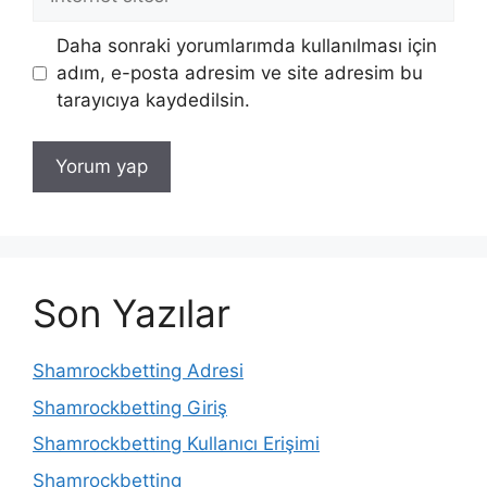
sitesi
Daha sonraki yorumlarımda kullanılması için
adım, e-posta adresim ve site adresim bu
tarayıcıya kaydedilsin.
Son Yazılar
Shamrockbetting Adresi
Shamrockbetting Giriş
Shamrockbetting Kullanıcı Erişimi
Shamrockbetting