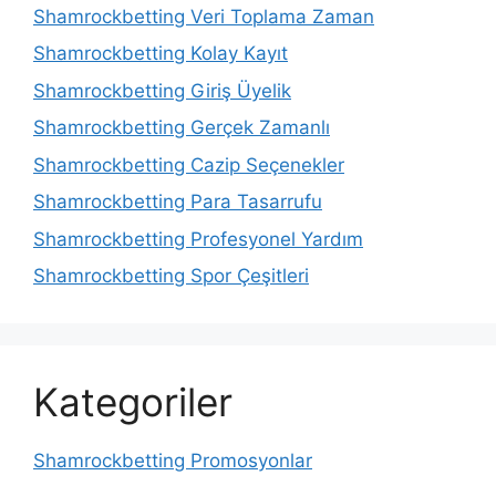
Shamrockbetting Veri Toplama Zaman
Shamrockbetting Kolay Kayıt
Shamrockbetting Giriş Üyelik
Shamrockbetting Gerçek Zamanlı
Shamrockbetting Cazip Seçenekler
Shamrockbetting Para Tasarrufu
Shamrockbetting Profesyonel Yardım
Shamrockbetting Spor Çeşitleri
Kategoriler
Shamrockbetting Promosyonlar