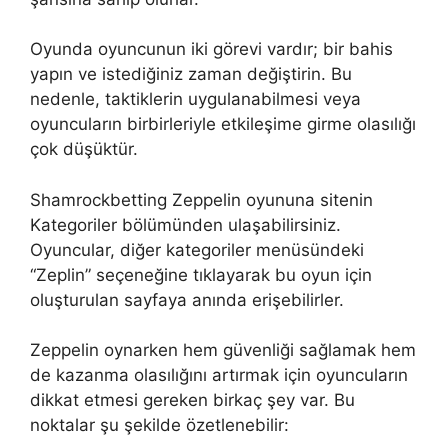
Oyunda oyuncunun iki görevi vardır; bir bahis
yapın ve istediğiniz zaman değiştirin. Bu
nedenle, taktiklerin uygulanabilmesi veya
oyuncuların birbirleriyle etkileşime girme olasılığı
çok düşüktür.
Shamrockbetting Zeppelin oyununa sitenin
Kategoriler bölümünden ulaşabilirsiniz.
Oyuncular, diğer kategoriler menüsündeki
“Zeplin” seçeneğine tıklayarak bu oyun için
oluşturulan sayfaya anında erişebilirler.
Zeppelin oynarken hem güvenliği sağlamak hem
de kazanma olasılığını artırmak için oyuncuların
dikkat etmesi gereken birkaç şey var. Bu
noktalar şu şekilde özetlenebilir: