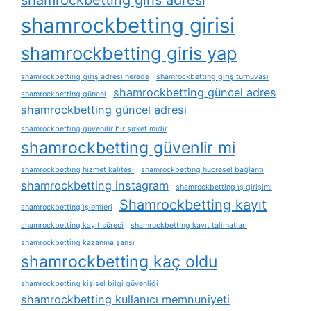
shamrockbetting giris adresi
shamrockbetting girisi
shamrockbetting giris yap
shamrockbetting giriş adresi nerede
shamrockbetting giriş turnuvası
shamrockbetting güncel adres
shamrockbetting güncel
shamrockbetting güncel adresi
shamrockbetting güvenilir bir şirket midir
shamrockbetting güvenlir mi
shamrockbetting hizmet kalitesi
shamrockbetting hücresel bağlantı
shamrockbetting instagram
shamrockbetting i̇ş girişimi
Shamrockbetting kayıt
shamrockbetting i̇şlemleri
shamrockbetting kayıt süreci
shamrockbetting kayıt talimatları
shamrockbetting kazanma şansı
shamrockbetting kaç oldu
shamrockbetting kişisel bilgi güvenliği
shamrockbetting kullanıcı memnuniyeti