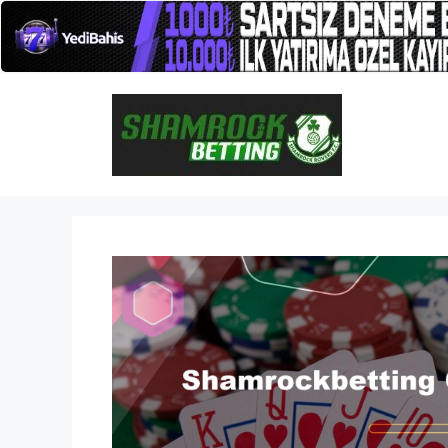
İçeriğe
atla