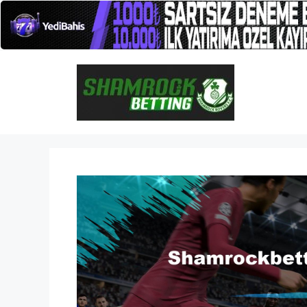
İçeriğe
atla