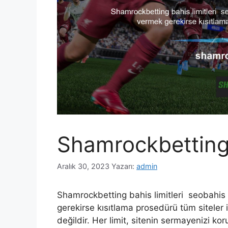
Shamrockbetting 
Aralık 30, 2023
Yazarı:
admin
Shamrockbetting bahis limitleri seobahis 
gerekirse kısıtlama prosedürü tüm siteler i
değildir. Her limit, sitenin sermayenizi k