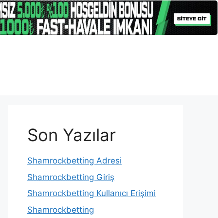
Son Yazılar
Shamrockbetting Adresi
Shamrockbetting Giriş
Shamrockbetting Kullanıcı Erişimi
Shamrockbetting