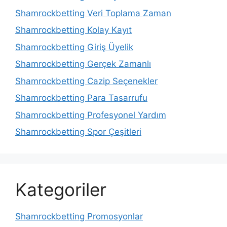
Shamrockbetting Veri Toplama Zaman
Shamrockbetting Kolay Kayıt
Shamrockbetting Giriş Üyelik
Shamrockbetting Gerçek Zamanlı
Shamrockbetting Cazip Seçenekler
Shamrockbetting Para Tasarrufu
Shamrockbetting Profesyonel Yardım
Shamrockbetting Spor Çeşitleri
Kategoriler
Shamrockbetting Promosyonlar