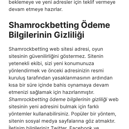
beklemeye ve yeni adresler için teklif vermeye
devam etmeye hazırlar.
Shamrockbetting Ödeme
Bilgilerinin Gizliliği
Shamrockbetting web sitesi adresi, oyun
sitesinin güvenilirliğini göstermez. Sitenin
yetenekli ekibi, sizi yeni konumunuza
yönlendirmek ve önceki adresinizin resmi
kuruluş tarafından yasaklanmasının ardından
kısa bir süre içinde bahis oynamaya devam
etmenizi sağlamak için hazırlanmıştır.
Shamrockbetting ödeme bilgilerinin gizliliği
web
sitesinin yeni adresini bulmak için farklı
yöntemler kullanabilirsiniz. Popüler bir yöntem,
sitenin sosyal medya sayfalarına göz atmaktır.
İletişim bilgileriniz Twitter, Facebook ve