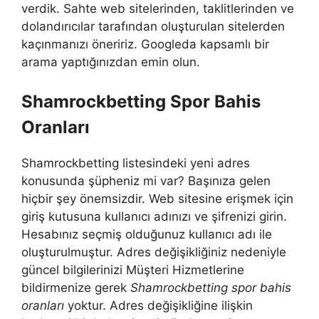
verdik. Sahte web sitelerinden, taklitlerinden ve
dolandırıcılar tarafından oluşturulan sitelerden
kaçınmanızı öneririz. Googleda kapsamlı bir
arama yaptığınızdan emin olun.
Shamrockbetting Spor Bahis
Oranları
Shamrockbetting listesindeki yeni adres
konusunda şüpheniz mi var? Başınıza gelen
hiçbir şey önemsizdir. Web sitesine erişmek için
giriş kutusuna kullanıcı adınızı ve şifrenizi girin.
Hesabınız seçmiş olduğunuz kullanıcı adı ile
oluşturulmuştur. Adres değişikliğiniz nedeniyle
güncel bilgilerinizi Müşteri Hizmetlerine
bildirmenize gerek
Shamrockbetting spor bahis
oranları
yoktur. Adres değişikliğine ilişkin