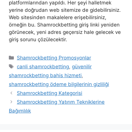
platformlarından yapıldı. Her şeyi halletmek
yerine doğrudan web sitemize de gidebilirsiniz.
Web sitesinden makalelere erişebilirsiniz,
örneğin bu. Shamrockbetting giriş linki yeniden
görünecek, yeni adres geçersiz hale gelecek ve
giriş sorunu çözülecektir.
Kategoriler
Shamrockbetting Promosyonlar
Etiketler
canli shamrockbetting
,
güvenilir
shamrockbetting bahis hizmeti
,
shamrockbetting ödeme bilgilerinin gizliliği
Yazı
Shamrockbetting Kategorisi
dolaşımı
Shamrockbetting Yatırım Tekniklerine
Bağımlılık