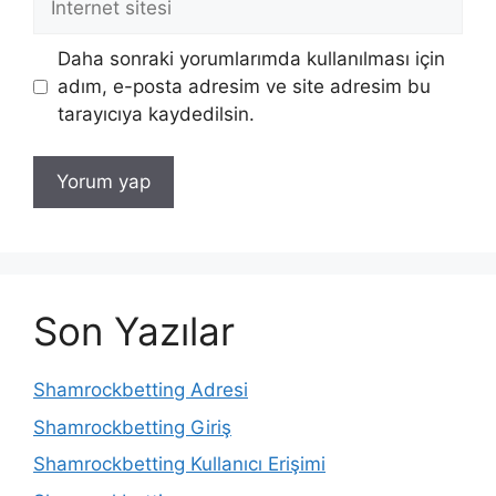
sitesi
Daha sonraki yorumlarımda kullanılması için
adım, e-posta adresim ve site adresim bu
tarayıcıya kaydedilsin.
Son Yazılar
Shamrockbetting Adresi
Shamrockbetting Giriş
Shamrockbetting Kullanıcı Erişimi