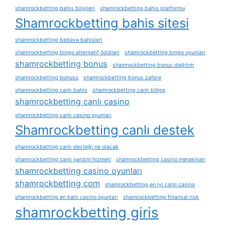
shamrockbetting bahis bilgileri
shamrockbetting bahis platformu
Shamrockbetting bahis sitesi
shamrockbetting bedava bahisleri
shamrockbetting bingo alternatif ödülleri
shamrockbetting bingo oyunları
shamrockbetting bonus
shamrockbetting bonus dağıtım
shamrockbetting bonusu
shamrockbetting bonus zafere
shamrockbetting canlı bahis
shamrockbetting canlı bölge
shamrockbetting canlı casino
shamrockbetting canlı casino oyunları
Shamrockbetting canlı destek
shamrockbetting canlı desteği ne olacak
shamrockbetting canlı yardım hizmeti
shamrockbetting casino meraklıları
shamrockbetting casino oyunları
shamrockbetting com
shamrockbetting en i̇yi canlı casino
shamrockbetting en karlı casino oyunları
shamrockbetting finansal risk
shamrockbetting giris