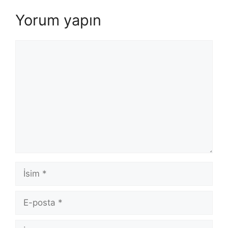
Yorum yapın
Yorum
İsim
E-
posta
İnternet