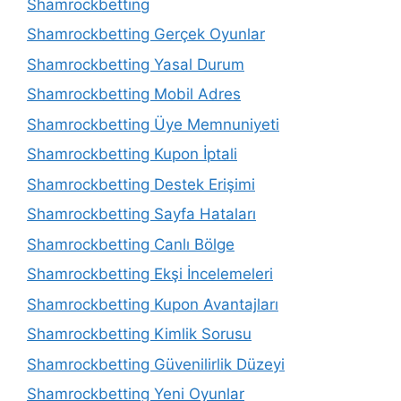
Shamrockbetting
Shamrockbetting Gerçek Oyunlar
Shamrockbetting Yasal Durum
Shamrockbetting Mobil Adres
Shamrockbetting Üye Memnuniyeti
Shamrockbetting Kupon İptali
Shamrockbetting Destek Erişimi
Shamrockbetting Sayfa Hataları
Shamrockbetting Canlı Bölge
Shamrockbetting Ekşi İncelemeleri
Shamrockbetting Kupon Avantajları
Shamrockbetting Kimlik Sorusu
Shamrockbetting Güvenilirlik Düzeyi
Shamrockbetting Yeni Oyunlar