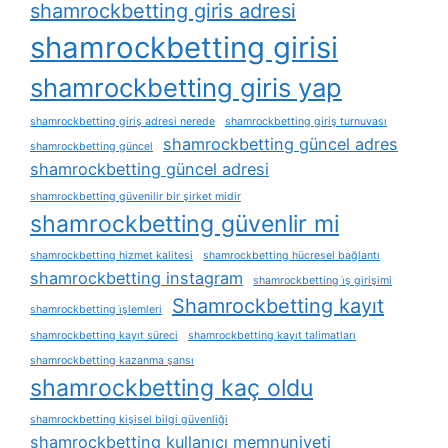
shamrockbetting giris adresi
shamrockbetting girisi
shamrockbetting giris yap
shamrockbetting giriş adresi nerede
shamrockbetting giriş turnuvası
shamrockbetting güncel adres
shamrockbetting güncel
shamrockbetting güncel adresi
shamrockbetting güvenilir bir şirket midir
shamrockbetting güvenlir mi
shamrockbetting hizmet kalitesi
shamrockbetting hücresel bağlantı
shamrockbetting instagram
shamrockbetting i̇ş girişimi
Shamrockbetting kayıt
shamrockbetting i̇şlemleri
shamrockbetting kayıt süreci
shamrockbetting kayıt talimatları
shamrockbetting kazanma şansı
shamrockbetting kaç oldu
shamrockbetting kişisel bilgi güvenliği
shamrockbetting kullanıcı memnuniyeti